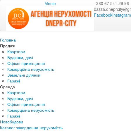
Меню
+380 67 541 29 96
bazza.dneprcity@g
Facebook
Instagram
Головна
Продаж
Квартири
Будинки, дачі
Офісні приміщення
Комерційна нерухомість
Земельні ділянки
Гаражі
Оренда
Квартири
Будинки, дачі
Офісні приміщення
Комерційна нерухомість
Гаражі
Новобудови
Каталог закордонна нерухомість