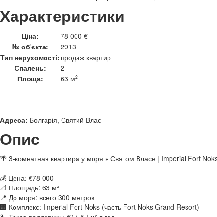
Характеристики
Ціна:
78 000 €
№ об'єкта:
2913
Тип нерухомості:
продаж квартир
Спалень:
2
2
Площа:
63 м
Адреса:
Болгарія, Святий Влас
Опис
🌴 3-комнатная квартира у моря в Святом Власе | Imperial Fort Noks
💰 Цена: €78 000
📐 Площадь: 63 м²
📍 До моря: всего 300 метров
🏢 Комплекс: Imperial Fort Noks (часть Fort Noks Grand Resort)
🔧 Такса поддержки: €14.5 / м² в год