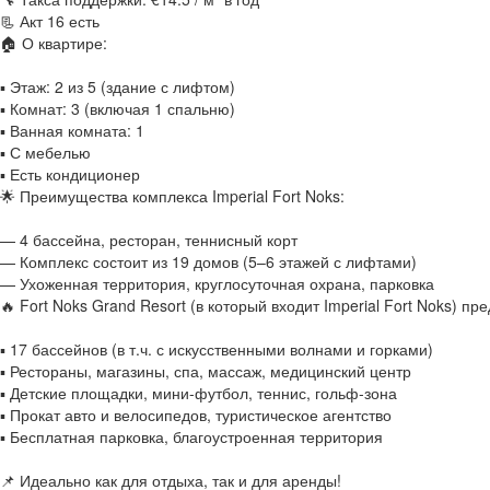
📃 Акт 16 есть
🏠 О квартире:
▪️ Этаж: 2 из 5 (здание с лифтом)
▪️ Комнат: 3 (включая 1 спальню)
▪️ Ванная комната: 1
▪️ С мебелью
▪️ Есть кондиционер
🌟 Преимущества комплекса Imperial Fort Noks:
— 4 бассейна, ресторан, теннисный корт
— Комплекс состоит из 19 домов (5–6 этажей с лифтами)
— Ухоженная территория, круглосуточная охрана, парковка
🔥 Fort Noks Grand Resort (в который входит Imperial Fort Noks) пре
▪️ 17 бассейнов (в т.ч. с искусственными волнами и горками)
▪️ Рестораны, магазины, спа, массаж, медицинский центр
▪️ Детские площадки, мини-футбол, теннис, гольф-зона
▪️ Прокат авто и велосипедов, туристическое агентство
▪️ Бесплатная парковка, благоустроенная территория
📌 Идеально как для отдыха, так и для аренды!