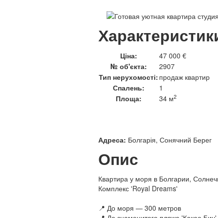
Характеристик
Ціна:
47 000 €
№ об'єкта:
2907
Тип нерухомості:
продаж квартир
Спалень:
1
2
Площа:
34 м
Адреса:
Болгарія, Сонячний Берег
Опис
Квартира у моря в Болгарии, Солнеч
Комплекс 'Royal Dreams'
📍 До моря — 300 метров
📍 До знаменитого пляжа 'Какао Бич'