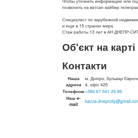
Чтобы уточнить информацию или под
позвонить на ватсап вайбер телегра
Специалист по зарубежной недвижимо
и еще в 15 странах мира.
Стаж работы 13 лет в АН ДНЕПР-СИ
Об'єкт на карті
Контакти
Наша
м. Дніпро, бульвар Європ
адреса
4, офіс 425
Телефони
+380 67 541 29 96
Наш e-
bazza.dneprcity@gmail.co
mail