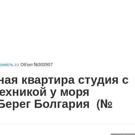
хомість
>>
Об'єкт №302907
ная квартира студия с
ехникой у моря
Берег Болгария
(№