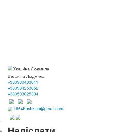
В'юшкіна Людмила
+380930483041
+380984253652
+380503625304
1964Koshkina@gmail.com
Надіслати