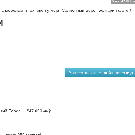
47 000 
Ціна:
и
ный Берег — €47 000 🌊☀️
 — всего 350 метров!