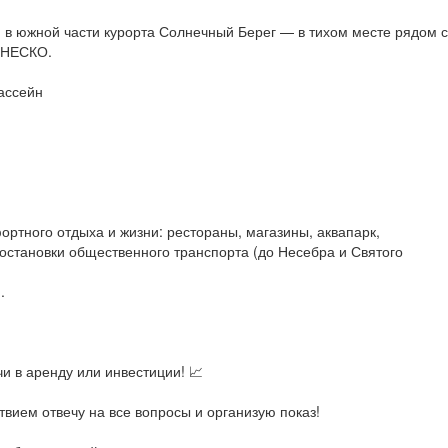
 в южной части курорта Солнечный Берег — в тихом месте рядом с
ЮНЕСКО.
ассейн
ртного отдыха и жизни: рестораны, магазины, аквапарк,
остановки общественного транспорта (до Несебра и Святого
.
и в аренду или инвестиции! 📈
твием отвечу на все вопросы и организую показ!