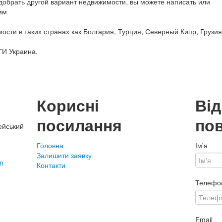
обрать другой вариант недвижимости, вы можете написать или
мм
сти в таких странах как Болгария, Турция, Северный Кипр, Грузия
ТИ Украина.
Корисні
Ві
посилання
по
ейський
Головна
Ім'я
Залишити заявку
m
Контакти
Телефо
Email