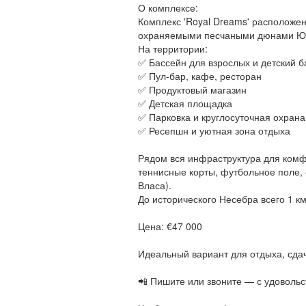
О комплексе:
Комплекс 'Royal Dreams' расположен
охраняемыми песчаными дюнами 
На территории:
✅ Бассейн для взрослых и детский б
✅ Пул-бар, кафе, ресторан
✅ Продуктовый магазин
✅ Детская площадка
✅ Парковка и круглосуточная охрана
✅ Ресепшн и уютная зона отдыха
Рядом вся инфраструктура для комфо
теннисные корты, футбольное поле, 
Власа).
До исторического Несебра всего 1 км
Цена: €47 000
Идеальный вариант для отдыха, сдач
📲 Пишите или звоните — с удовольс