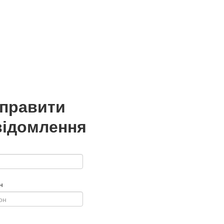
дправити
відомлення
н