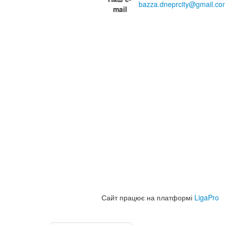
bazza.dneprcity@gmail.co
mail
Сайт працює на платформі
LigaPro