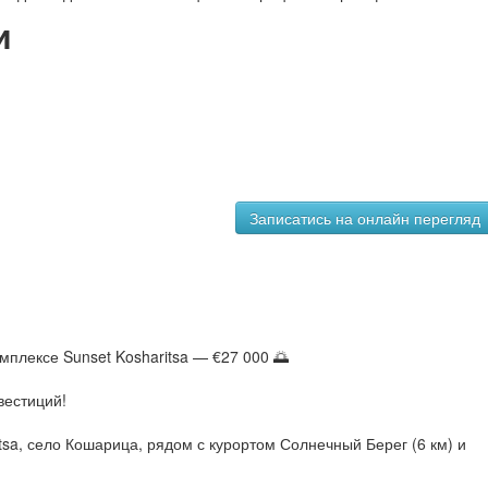
и
мплексе Sunset Kosharitsa — €27 000 🌅
вестиций!
tsa, село Кошарица, рядом с курортом Солнечный Берег (6 км) и