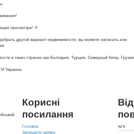
ры
живания!
ации просмотра! 🌞
обрать другой вариант недвижимости, вы можете написать или
мм
сти в таких странах как Болгария, Турция, Северный Кипр, Грузия
ТИ Украина.
Корисні
Ві
посилання
по
ейський
Головна
Ім'я
Залишити заявку