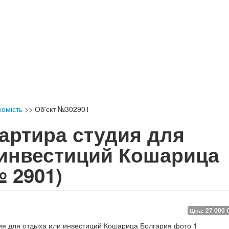
хомість
>>
Об'єкт №302901
артира студия для
 инвестиций Кошарица
№ 2901)
27 000 
Ціна: