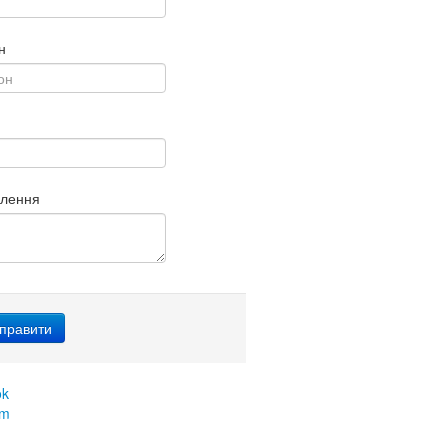
н
млення
ok
am