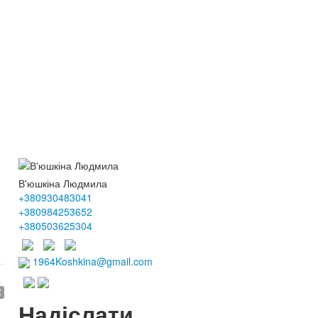
В'юшкіна Людмила
+380930483041
+380984253652
+380503625304
1964Koshkina@gmail.com
€
Надіслати