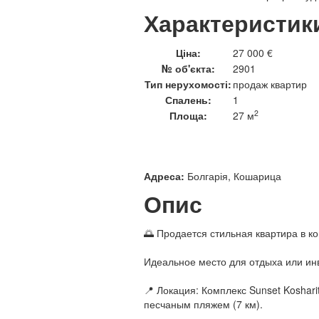
Характеристик
Ціна:
27 000 €
№ об'єкта:
2901
Тип нерухомості:
продаж квартир
Спалень:
1
2
Площа:
27 м
Адреса:
Болгарія, Кошарица
Опис
🌅 Продается стильная квартира в ко
Идеальное место для отдыха или ин
📍 Локация: Комплекс Sunset Koshari
песчаным пляжем (7 км).