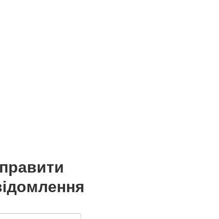
дправити
відомлення