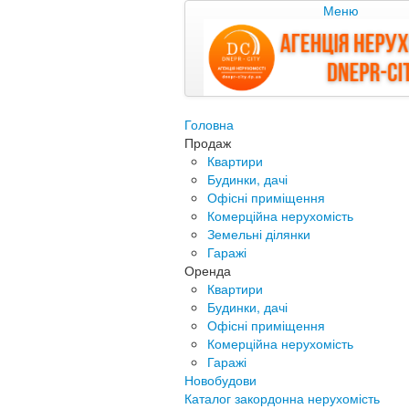
Меню
Головна
Продаж
Квартири
Будинки, дачі
Офісні приміщення
Комерційна нерухомість
Земельні ділянки
Гаражі
Оренда
Квартири
Будинки, дачі
Офісні приміщення
Комерційна нерухомість
Гаражі
Новобудови
Каталог закордонна нерухомість