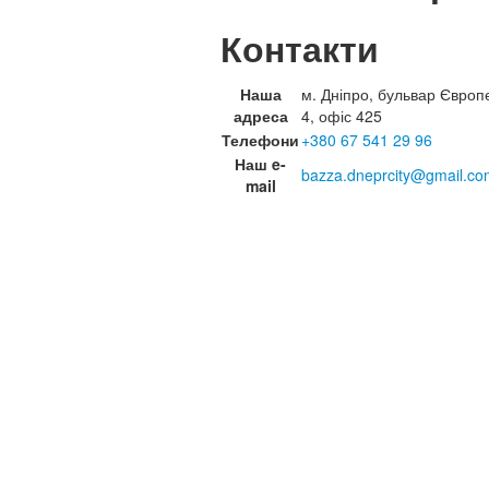
Контакти
Наша
м. Дніпро, бульвар Європ
адреса
4, офіс 425
Телефони
+380 67 541 29 96
Наш e-
bazza.dneprcity@gmail.co
mail