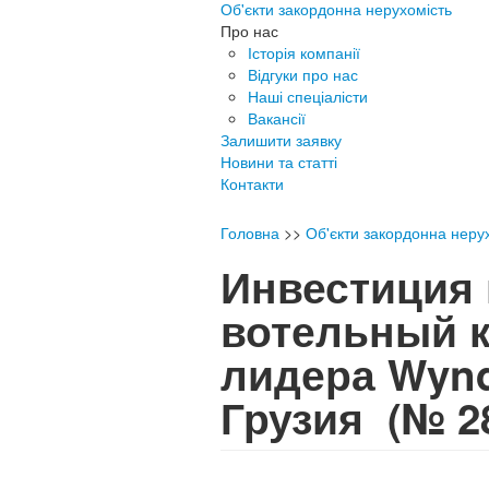
Об'єкти закордонна нерухомість
Про нас
Історія компанії
Відгуки про нас
Наші спеціалісти
Вакансії
Залишити заявку
Новини та статті
Контакти
Головна
>>
Об'єкти закордонна неру
Инвестиция 
вотельный к
лидера Wyn
Грузия
(№ 2