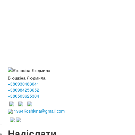
В'юшкіна Людмила
+380930483041
+380984253652
+380503625304
1964Koshkina@gmail.com
Надіслати