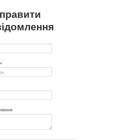
дправити
відомлення
н
млення