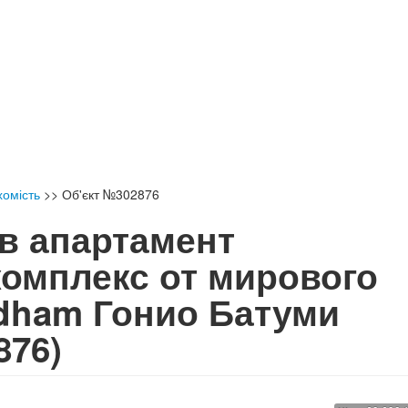
хомість
>>
Об'єкт №302876
в апартамент
омплекс от мирового
dham Гонио Батуми
876)