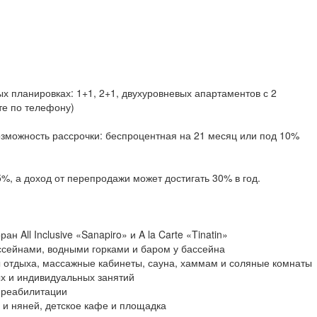
х планировках: 1+1, 2+1, двухуровневых апартаментов с 2
те по телефону)
зможность рассрочки: беспроцентная на 21 месяц или под 10%
%, а доход от перепродажи может достигать 30% в год.
н All Inclusive «Sanapiro» и A la Carte «Tinatin»
ссейнами, водными горками и баром у бассейна
 отдыха, массажные кабинеты, сауна, хаммам и соляные комнаты
ых и индивидуальных занятий
 реабилитации
 и няней, детское кафе и площадка