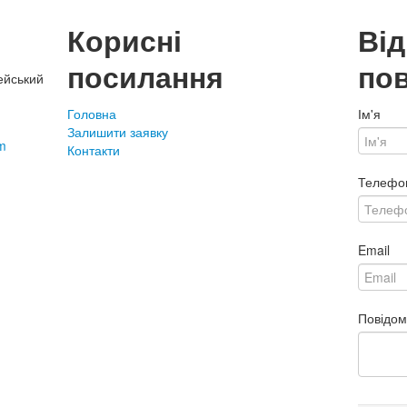
Корисні
Ві
посилання
по
ейський
Головна
Ім'я
Залишити заявку
m
Контакти
Телефо
Email
Повідо