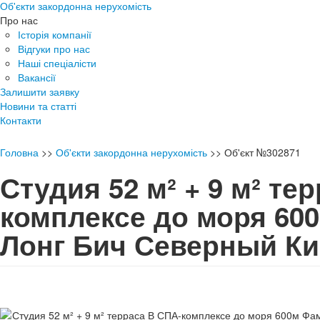
Об'єкти закордонна нерухомість
Про нас
Історія компанії
Відгуки про нас
Наші спеціалісти
Вакансії
Залишити заявку
Новини та статті
Контакти
Головна
>>
Об'єкти закордонна нерухомість
>>
Об'єкт №302871
Студия 52 м² + 9 м² те
комплексе до моря 60
Лонг Бич Северный К