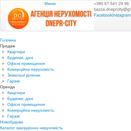
Меню
+380 67 541 29 96
bazza.dneprcity@g
Facebook
Instagram
Головна
Продаж
Квартири
Будинки, дачі
Офісні приміщення
Комерційна нерухомість
Земельні ділянки
Гаражі
Оренда
Квартири
Будинки, дачі
Офісні приміщення
Комерційна нерухомість
Гаражі
Новобудови
Каталог закордонна нерухомість