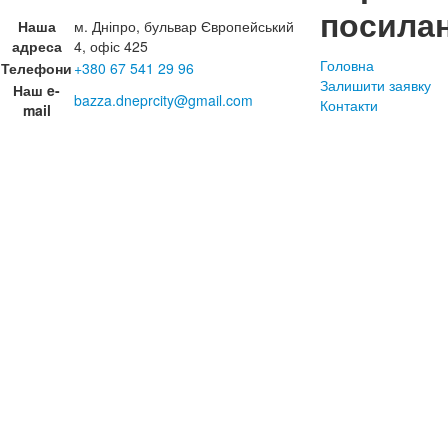
посила
Наша
м. Дніпро, бульвар Європейський
адреса
4, офіс 425
Головна
Телефони
+380 67 541 29 96
Залишити заявку
Наш e-
bazza.dneprcity@gmail.com
Контакти
mail