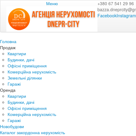
Меню
+380 67 541 29 96
bazza.dneprcity@g
Facebook
Instagram
Головна
Продаж
Квартири
Будинки, дачі
Офісні приміщення
Комерційна нерухомість
Земельні ділянки
Гаражі
Оренда
Квартири
Будинки, дачі
Офісні приміщення
Комерційна нерухомість
Гаражі
Новобудови
Каталог закордонна нерухомість