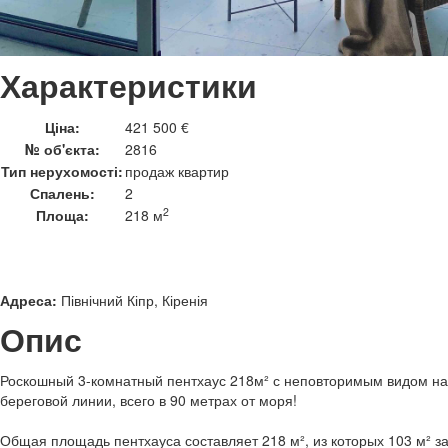
Характеристики
Ціна:
421 500 €
№ об'єкта:
2816
Тип нерухомості:
продаж квартир
Спалень:
2
2
Площа:
218 м
Адреса:
Північний Кіпр, Кіренія
Опис
Роскошный 3-комнатный пентхаус 218м² с неповторимым видом на
береговой линии, всего в 90 метрах от моря!
Общая площадь пентхауса составляет 218 м², из которых 103 м² з