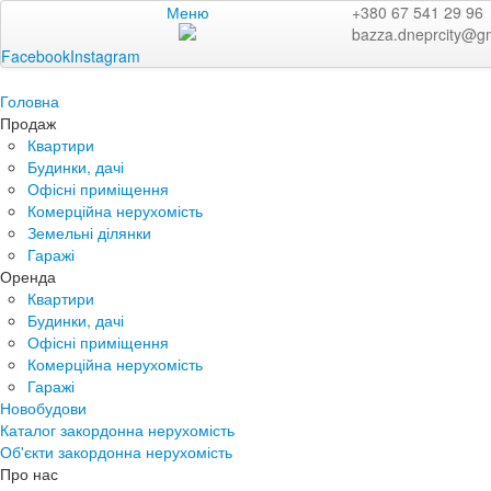
Меню
+380 67 541 29 96
bazza.dneprcity@g
Facebook
Instagram
Головна
Продаж
Квартири
Будинки, дачі
Офісні приміщення
Комерційна нерухомість
Земельні ділянки
Гаражі
Оренда
Квартири
Будинки, дачі
Офісні приміщення
Комерційна нерухомість
Гаражі
Новобудови
Каталог закордонна нерухомість
Об'єкти закордонна нерухомість
Про нас