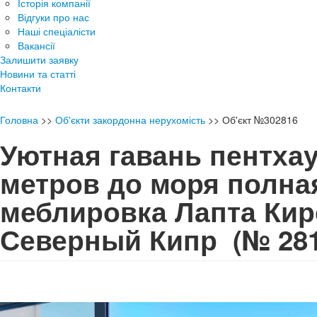
Історія компанії
Відгуки про нас
Наші спеціалісти
Вакансії
Залишити заявку
Новини та статті
Контакти
Головна
>>
Об'єкти закордонна нерухомість
>>
Об'єкт №302816
Уютная гавань пентхау
метров до моря полна
меблировка Лапта Ки
Северный Кипр
(№ 28