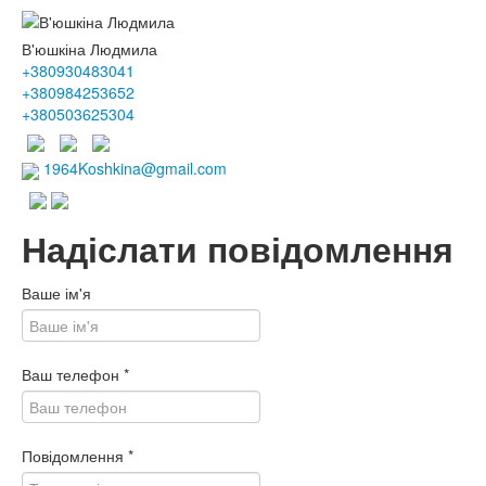
В'юшкіна Людмила
+380930483041
+380984253652
+380503625304
1964Koshkina@gmail.com
Надіслати повідомлення
Ваше ім'я
Ваш телефон
*
Повідомлення
*