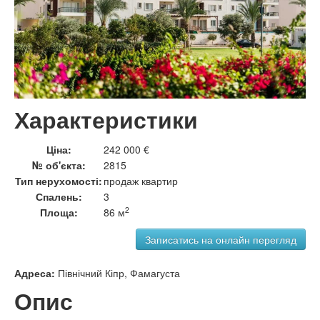
Характеристики
Ціна:
242 000 €
№ об'єкта:
2815
Тип нерухомості:
продаж квартир
Спалень:
3
2
Площа:
86 м
Адреса:
Північний Кіпр, Фамагуста
Опис