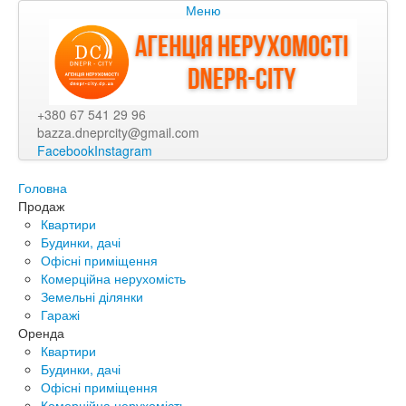
Меню
+380 67 541 29 96
bazza.dneprcity@gmail.com
Facebook
Instagram
Головна
Продаж
Квартири
Будинки, дачі
Офісні приміщення
Комерційна нерухомість
Земельні ділянки
Гаражі
Оренда
Квартири
Будинки, дачі
Офісні приміщення
Комерційна нерухомість