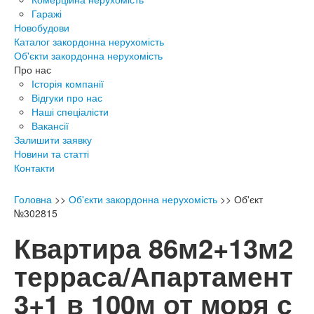
Гаражі
Новобудови
Каталог закордонна нерухомість
Об'єкти закордонна нерухомість
Про нас
Історія компанії
Відгуки про нас
Наші спеціалісти
Вакансії
Залишити заявку
Новини та статті
Контакти
Головна
>>
Об'єкти закордонна нерухомість
>>
Об'єкт
№302815
Квартира 86м2+13м2
терраса/Апартамент
3+1 в 100м от моря с