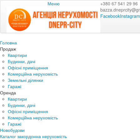
Меню
+380 67 541 29 96
bazza.dneprcity@g
Facebook
Instagram
Головна
Продаж
Квартири
Будинки, дачі
Офісні приміщення
Комерційна нерухомість
Земельні ділянки
Гаражі
Оренда
Квартири
Будинки, дачі
Офісні приміщення
Комерційна нерухомість
Гаражі
Новобудови
Каталог закордонна нерухомість