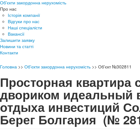
Об'єкти закордонна нерухомість
Про нас
Історія компанії
Відгуки про нас
Наші спеціалісти
Вакансії
Залишити заявку
Новини та статті
Контакти
Головна
>>
Об'єкти закордонна нерухомість
>>
Об'єкт №302811
Просторная квартира 
двориком идеальный 
отдыха инвестиций С
Берег Болгария
(№ 28