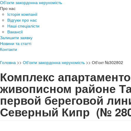
Об'єкти закордонна нерухомість
Про нас
Історія компанії
Відгуки про нас
Наші спеціалісти
Вакансії
Залишити заявку
Новини та статті
Контакти
Головна
>>
Об'єкти закордонна нерухомість
>>
Об'єкт №302802
Комплекс апартаменто
живописном районе Т
первой береговой лин
Северный Кипр
(№ 28