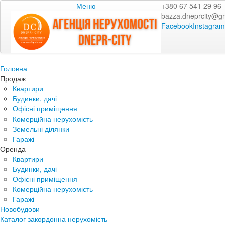
Меню
+380 67 541 29 96
bazza.dneprcity@g
Facebook
Instagram
Головна
Продаж
Квартири
Будинки, дачі
Офісні приміщення
Комерційна нерухомість
Земельні ділянки
Гаражі
Оренда
Квартири
Будинки, дачі
Офісні приміщення
Комерційна нерухомість
Гаражі
Новобудови
Каталог закордонна нерухомість