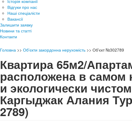
Історія компанії
Відгуки про нас
Наші спеціалісти
Вакансії
Залишити заявку
Новини та статті
Контакти
Головна
>>
Об'єкти закордонна нерухомість
>>
Об'єкт №302789
Квартира 65м2/Апарта
расположена в самом
и экологически чисто
Каргыджак Алания Т
2789)