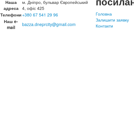
посила
Наша
м. Дніпро, бульвар Європейський
адреса
4, офіс 425
Головна
Телефони
+380 67 541 29 96
Залишити заявку
Наш e-
bazza.dneprcity@gmail.com
Контакти
mail