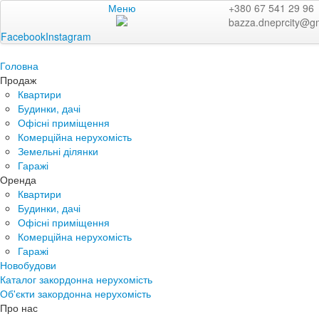
Меню
+380 67 541 29 96
bazza.dneprcity@g
Facebook
Instagram
Головна
Продаж
Квартири
Будинки, дачі
Офісні приміщення
Комерційна нерухомість
Земельні ділянки
Гаражі
Оренда
Квартири
Будинки, дачі
Офісні приміщення
Комерційна нерухомість
Гаражі
Новобудови
Каталог закордонна нерухомість
Об'єкти закордонна нерухомість
Про нас