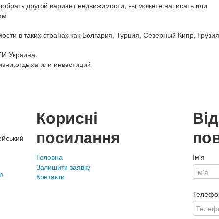
обрать другой вариант недвижимости, вы можете написать или
мм
сти в таких странах как Болгария, Турция, Северный Кипр, Грузия
ТИ Украина.
изни,отдыха или инвестиций
Корисні
Ві
посилання
по
ейський
Головна
Ім'я
Залишити заявку
m
Контакти
Телефо