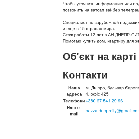
Чтобы уточнить информацию или под
позвонить на ватсап вайбер телегра
Специалист по зарубежной недвижимо
и еще в 15 странах мира.
Стаж работы 12 лет в АН ДНЕПР-СИ
Помогаю купить дом, квартиру для ж
Об'єкт на карті
Контакти
Наша
м. Дніпро, бульвар Європ
адреса
4, офіс 425
Телефони
+380 67 541 29 96
Наш e-
bazza.dneprcity@gmail.co
mail