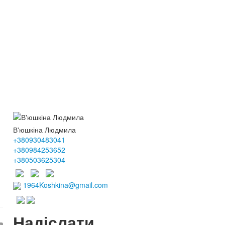
В'юшкіна Людмила
+380930483041
+380984253652
+380503625304
1964Koshkina@gmail.com
Надіслати