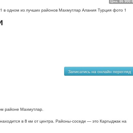
86 900 
Ціна:
и
ом районе Махмутлар.
аходится в 8 км от центра. Районы-соседи — это Каргыджак на