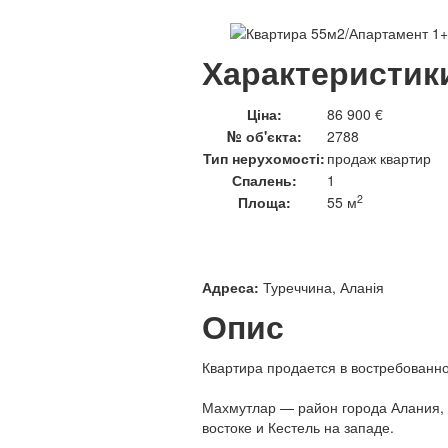
Характеристик
Ціна:
86 900 €
№ об'єкта:
2788
Тип нерухомості:
продаж квартир
Спалень:
1
2
Площа:
55 м
Адреса:
Туреччина, Аланія
Опис
Квартира продается в востребованн
Махмутлар — район города Алания, н
востоке и Кестель на западе.