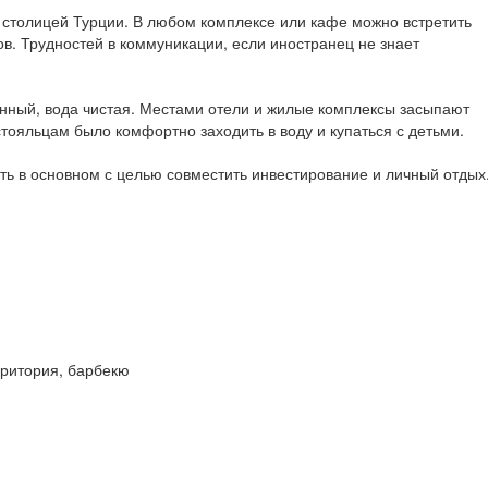
столицей Турции. В любом комплексе или кафе можно встретить
в. Трудностей в коммуникации, если иностранец не знает
нный, вода чистая. Местами отели и жилые комплексы засыпают
стояльцам было комфортно заходить в воду и купаться с детьми.
ь в основном с целью совместить инвестирование и личный отдых
рритория, барбекю