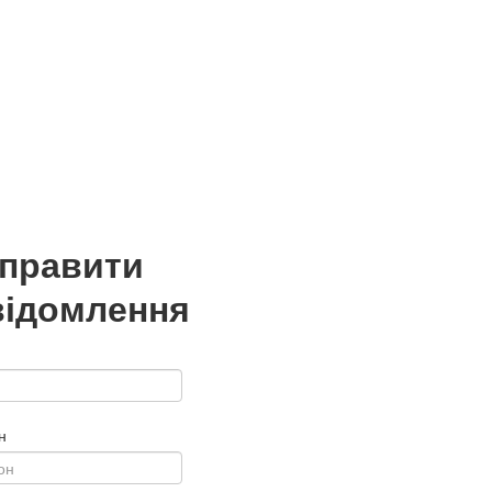
дправити
відомлення
н