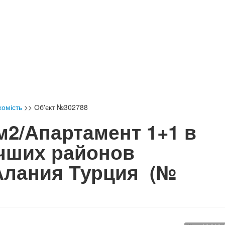
хомість
>>
Об'єкт №302788
м2/Апартамент 1+1 в
чших районов
Алания Турция
(№