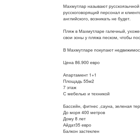
Махмутлар называют русскоязычной 
русскоговорящий персонал и клиенто
английского, возникать не будет.
Пляж в Махмутларе галечный, ухоже
свои зоны у пляжа песком, чтобы по
В Махмутларе покупают недвижимост
Цена 86.900 евро
Апартамент 1+1
Площадь 55м2
7 этаж
С мебелью и техникой
Бассейн, фитнес ,сауна, зеленая те
До моря 400 метров
Дому 8 лет
Айдат35 евро
Балкон застеклен