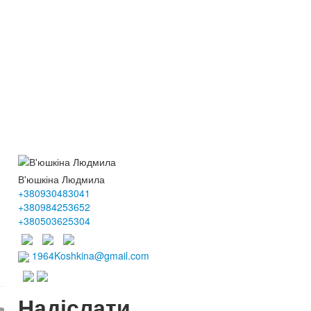
В'юшкіна Людмила
+380930483041
+380984253652
+380503625304
1964Koshkina@gmail.com
Надіслати