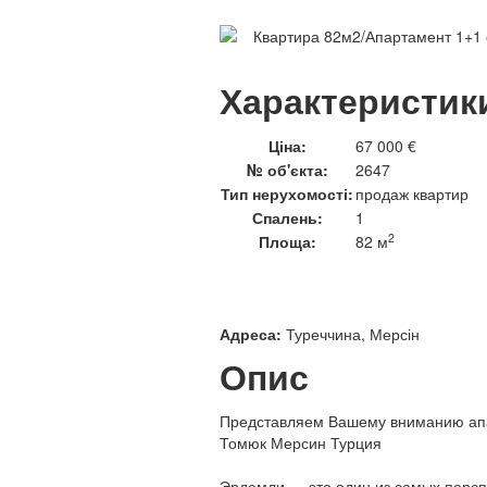
Характеристик
Ціна:
67 000 €
№ об'єкта:
2647
Тип нерухомості:
продаж квартир
Спалень:
1
2
Площа:
82 м
Адреса:
Туреччина, Мерсін
Опис
Представляем Вашему вниманию апа
Томюк Мерсин Турция
Эрдемли — это один из самых персп