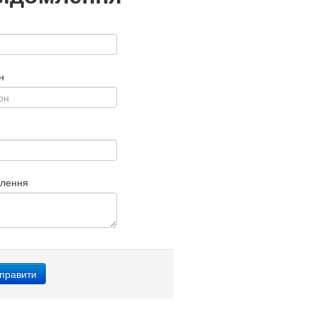
н
млення