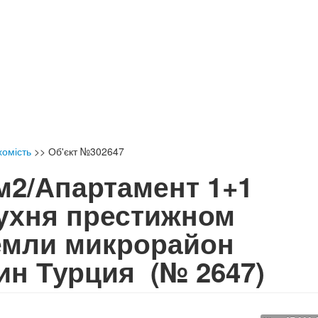
хомість
>>
Об'єкт №302647
м2/Апартамент 1+1
ухня престижном
емли микрорайон
ин Турция
(№ 2647)