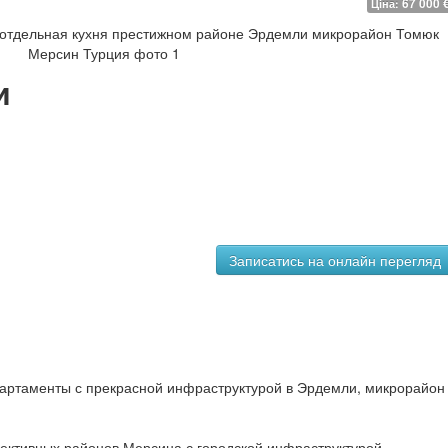
67 000 
Ціна:
и
ртаменты с прекрасной инфраструктурой в Эрдемли, микрорайон
ективных районов Мерсина с городской инфраструктурой,