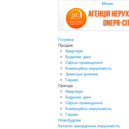
Меню
Головна
Продаж
Квартири
Будинки, дачі
Офісні приміщення
Комерційна нерухомість
Земельні ділянки
Гаражі
Оренда
Квартири
Будинки, дачі
Офісні приміщення
Комерційна нерухомість
Гаражі
Новобудови
Каталог закордонна нерухомість