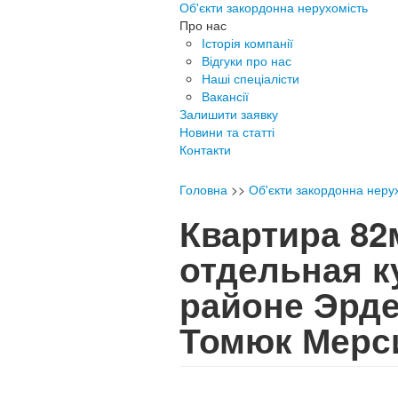
Об'єкти закордонна нерухомість
Про нас
Історія компанії
Відгуки про нас
Наші спеціалісти
Вакансії
Залишити заявку
Новини та статті
Контакти
Головна
>>
Об'єкти закордонна неру
Квартира 82
отдельная к
районе Эрд
Томюк Мерс