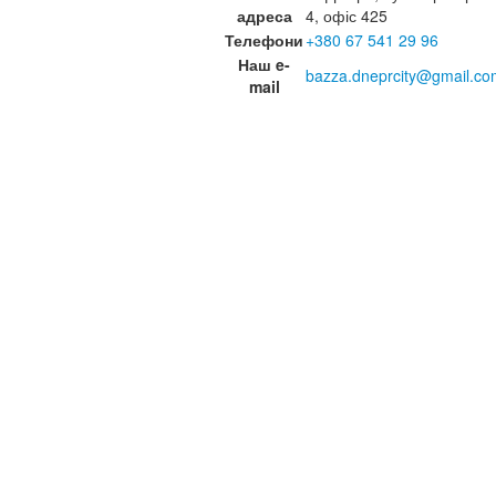
адреса
4, офіс 425
Телефони
+380 67 541 29 96
Наш e-
bazza.dneprcity@gmail.co
mail