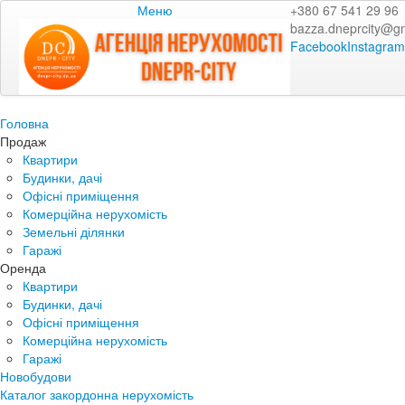
Меню
+380 67 541 29 96
bazza.dneprcity@g
Facebook
Instagram
Головна
Продаж
Квартири
Будинки, дачі
Офісні приміщення
Комерційна нерухомість
Земельні ділянки
Гаражі
Оренда
Квартири
Будинки, дачі
Офісні приміщення
Комерційна нерухомість
Гаражі
Новобудови
Каталог закордонна нерухомість