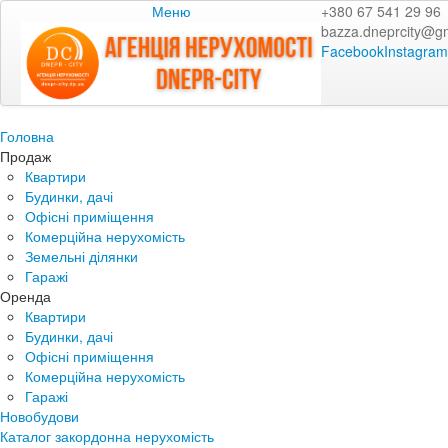
Меню
+380 67 541 29 96
bazza.dneprcity@g
Facebook
Instagram
Головна
Продаж
Квартири
Будинки, дачі
Офісні приміщення
Комерційна нерухомість
Земельні ділянки
Гаражі
Оренда
Квартири
Будинки, дачі
Офісні приміщення
Комерційна нерухомість
Гаражі
Новобудови
Каталог закордонна нерухомість