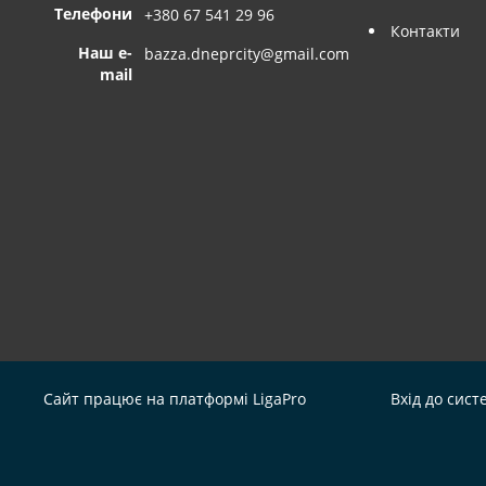
Телефони
+380 67 541 29 96
Контакти
Наш e-
bazza.dneprcity@gmail.com
mail
Сайт працює на платформі
LigaPro
Вхід до сист