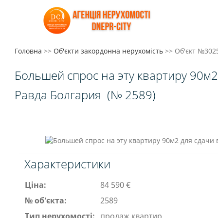
Головна
>>
Об'єкти закордонна нерухомість
>>
Об'єкт №302
Большей спрос на эту квартиру 90м2
Равда Болгария
(№ 2589)
Характеристики
Ціна:
84 590 €
№ об'єкта:
2589
Тип нерухомості:
продаж квартир