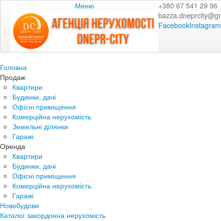
Меню
+380 67 541 29 96
bazza.dneprcity@g
Facebook
Instagram
Головна
Продаж
Квартири
Будинки, дачі
Офісні приміщення
Комерційна нерухомість
Земельні ділянки
Гаражі
Оренда
Квартири
Будинки, дачі
Офісні приміщення
Комерційна нерухомість
Гаражі
Новобудови
Каталог закордонна нерухомість