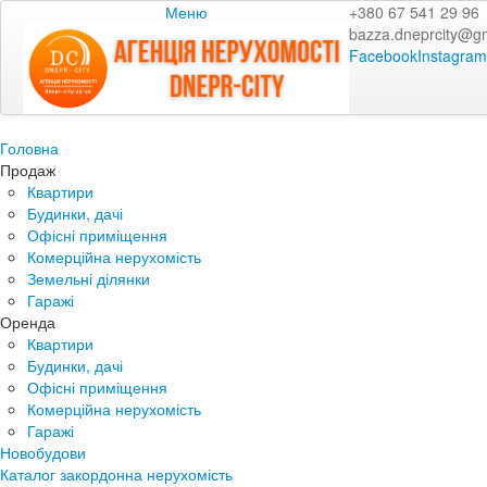
Меню
+380 67 541 29 96
bazza.dneprcity@g
Facebook
Instagram
Головна
Продаж
Квартири
Будинки, дачі
Офісні приміщення
Комерційна нерухомість
Земельні ділянки
Гаражі
Оренда
Квартири
Будинки, дачі
Офісні приміщення
Комерційна нерухомість
Гаражі
Новобудови
Каталог закордонна нерухомість