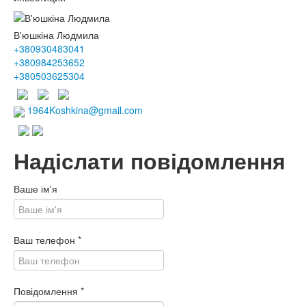
В'юшкіна Людмила
+380930483041
+380984253652
+380503625304
1964Koshkina@gmail.com
Надіслати повідомлення
Ваше ім'я
Ваш телефон
*
Повідомлення
*