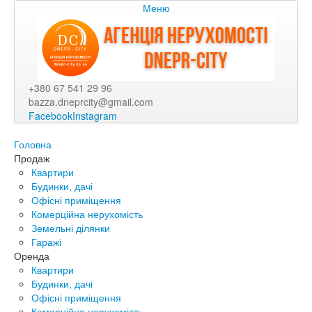
Меню
+380 67 541 29 96
bazza.dneprcity@gmail.com
Facebook
Instagram
Головна
Продаж
Квартири
Будинки, дачі
Офісні приміщення
Комерційна нерухомість
Земельні ділянки
Гаражі
Оренда
Квартири
Будинки, дачі
Офісні приміщення
Комерційна нерухомість