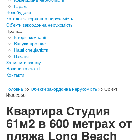
Гаражі
Новобудови
Каталог закордонна нерухомість
Об'єкти закордонна нерухомість
Про нас
Історія компанії
Відгуки про нас
Наші спеціалісти
Вакансії
Залишити заявку
Новини та статті
Контакти
Головна
>>
Об'єкти закордонна нерухомість
>>
Об'єкт
№302550
Квартира Студия
61м2 в 600 метрах от
пляжа Long Beach