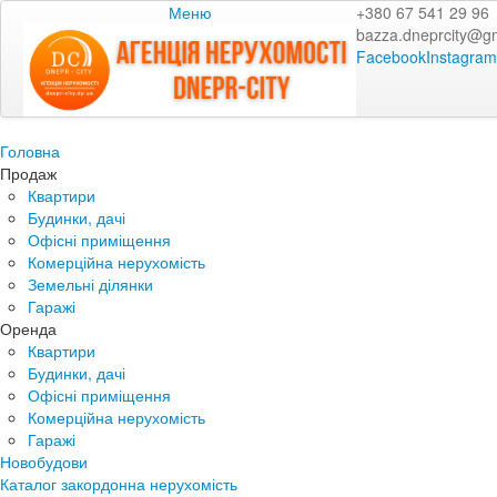
Меню
+380 67 541 29 96
bazza.dneprcity@g
Facebook
Instagram
Головна
Продаж
Квартири
Будинки, дачі
Офісні приміщення
Комерційна нерухомість
Земельні ділянки
Гаражі
Оренда
Квартири
Будинки, дачі
Офісні приміщення
Комерційна нерухомість
Гаражі
Новобудови
Каталог закордонна нерухомість