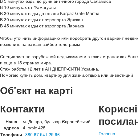
В 5 минутах езды до руин античного города Саламиса
В 10 минутах от Фамагусты
В 30 минутах езды до гавани Karpaz Gate Marina
В 30 минутах езды от аэропорта Эрджан
В 45 минутах езды от аэропорта Ларнака
Чтобы уточнить информацию или подобрать другой вариант недви
позвонить на ватсап вайбер телеграмм
Специалист по зарубежной недвижимости в таких странах как Болг
и еще в 15 странах мира.
Стаж работы 12 лет в АН ДНЕПР-СИТИ Украина.
Помогаю купить дом, квартиру для жизни,отдыха или инвестиций
Об'єкт на карті
Контакти
Корисні
посила
Наша
м. Дніпро, бульвар Європейський
адреса
4, офіс 425
Головна
Телефони
+380 67 541 29 96