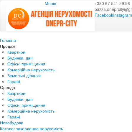
Меню
+380 67 541 29 96
bazza.dneprcity@g
Facebook
Instagram
Головна
Продаж
Квартири
Будинки, дачі
Офісні приміщення
Комерційна нерухомість
Земельні ділянки
Гаражі
Оренда
Квартири
Будинки, дачі
Офісні приміщення
Комерційна нерухомість
Гаражі
Новобудови
Каталог закордонна нерухомість