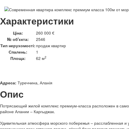
Характеристики
Ціна:
260 000 €
№ об'єкта:
2546
Тип нерухомості:
продаж квартир
Спалень:
1
2
Площа:
62 м
Адреса:
Туреччина, Аланія
Опис
Потрясающий жилой комплекс премиум-класса расположен в самом
районе Алании – Каргыджак.
Удивительная атмосфера морского побережья – расслабленная и
созерцанием всех оттенков лазури, лёгкий бриз подарит свежесть и