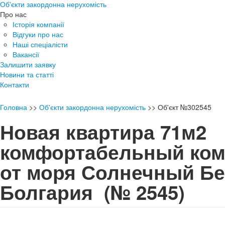
Об'єкти закордонна нерухомість
Про нас
Історія компанії
Відгуки про нас
Наші спеціалісти
Вакансії
Залишити заявку
Новини та статті
Контакти
Головна
>>
Об'єкти закордонна нерухомість
>>
Об'єкт №302545
Новая квартира 71м2
комфортабельный ком
от моря Солнечный Бе
Болгария
(№ 2545)