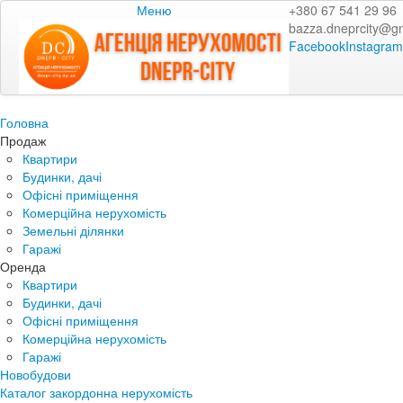
Меню
+380 67 541 29 96
bazza.dneprcity@g
Facebook
Instagram
Головна
Продаж
Квартири
Будинки, дачі
Офісні приміщення
Комерційна нерухомість
Земельні ділянки
Гаражі
Оренда
Квартири
Будинки, дачі
Офісні приміщення
Комерційна нерухомість
Гаражі
Новобудови
Каталог закордонна нерухомість