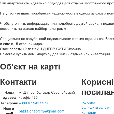
Эти апартаменты идеально подходят для отдыха, постоянного прож
Не упустите шанс приобрести недвижимость в одном из самых поп
Чтобы уточнить информацию или подобрать другой вариант недви
позвонить на ватсап вайбер телеграмм
Специалист по зарубежной недвижимости в таких странах как Болг
и еще в 15 странах мира.
Стаж работы 12 лет в АН ДНЕПР-СИТИ Украина.
Помогаю купить дом, квартиру для жизни,отдыха или инвестиций
Об'єкт на карті
Контакти
Корисні
посила
Наша
м. Дніпро, бульвар Європейський
адреса
4, офіс 425
Головна
Телефони
+380 67 541 29 96
Залишити заявку
Наш e-
bazza.dneprcity@gmail.com
Контакти
mail