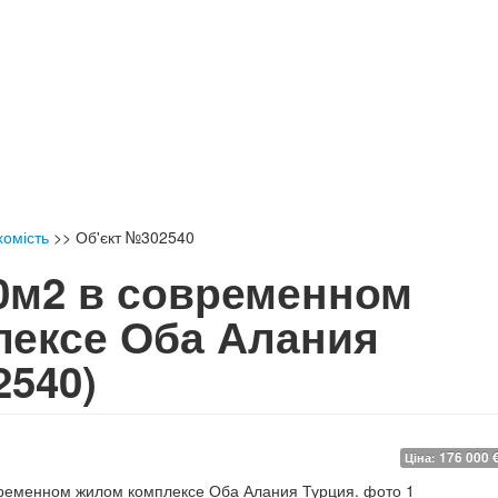
хомість
>>
Об'єкт №302540
0м2 в современном
лексе Оба Алания
2540)
176 000 
Ціна: