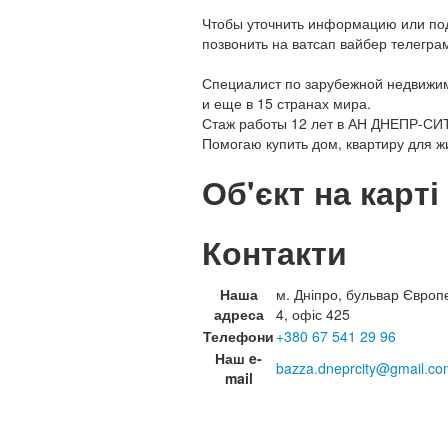
Чтобы уточнить информацию или под
позвонить на ватсап вайбер телегра
Специалист по зарубежной недвижимо
и еще в 15 странах мира.
Стаж работы 12 лет в АН ДНЕПР-СИ
Помогаю купить дом, квартиру для ж
Об'єкт на карті
Контакти
Наша
м. Дніпро, бульвар Європ
адреса
4, офіс 425
Телефони
+380 67 541 29 96
Наш e-
bazza.dneprcity@gmail.co
mail