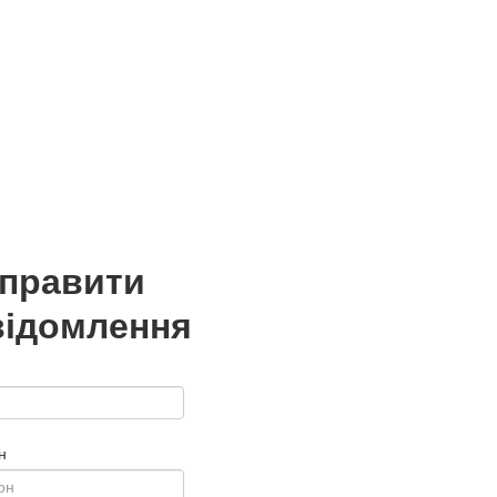
дправити
відомлення
н