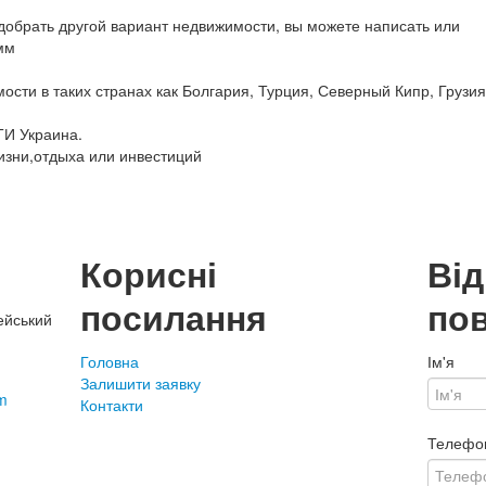
обрать другой вариант недвижимости, вы можете написать или
мм
сти в таких странах как Болгария, Турция, Северный Кипр, Грузия
ТИ Украина.
изни,отдыха или инвестиций
Корисні
Ві
посилання
по
ейський
Головна
Ім'я
Залишити заявку
m
Контакти
Телефо