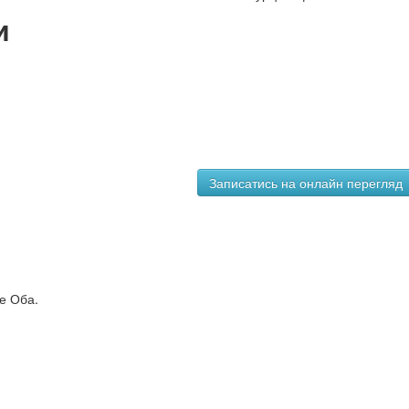
и
е Оба.