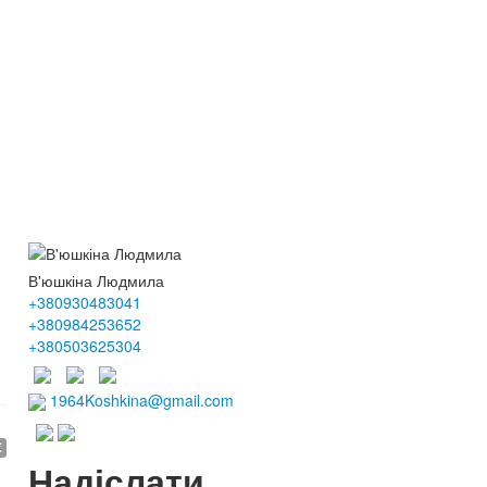
В'юшкіна Людмила
+380930483041
+380984253652
+380503625304
1964Koshkina@gmail.com
€
Надіслати