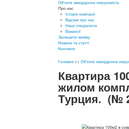
Об'єкти закордонна нерухомість
Про нас
Історія компанії
Відгуки про нас
Наші спеціалісти
Вакансії
Залишити заявку
Новини та статті
Контакти
Головна
>>
Об'єкти закордонна неру
Квартира 10
жилом комп
Турция.
(№ 