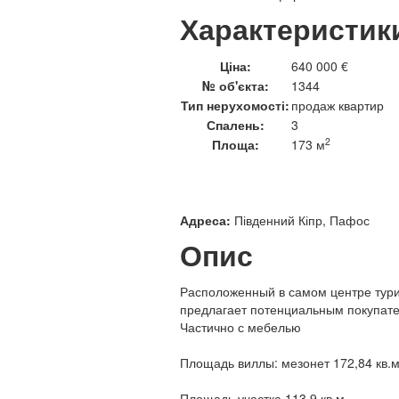
Характеристик
Ціна:
640 000 €
№ об'єкта:
1344
Тип нерухомості:
продаж квартир
Спалень:
3
2
Площа:
173 м
Адреса:
Південний Кіпр, Пафос
Опис
Расположенный в самом центре турис
предлагает потенциальным покупате
Частично с мебелью
Площадь виллы: мезонет 172,84 кв.м
Площадь участка 113,9 кв.м.