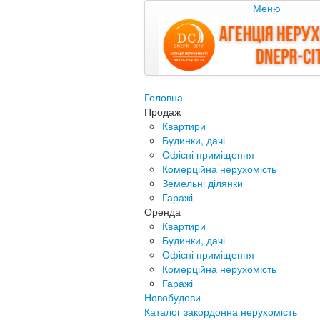
Меню
Головна
Продаж
Квартири
Будинки, дачі
Офісні приміщення
Комерційна нерухомість
Земельні ділянки
Гаражі
Оренда
Квартири
Будинки, дачі
Офісні приміщення
Комерційна нерухомість
Гаражі
Новобудови
Каталог закордонна нерухомість