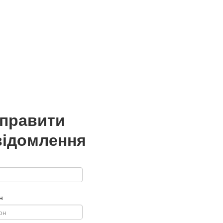
дправити
відомлення
н