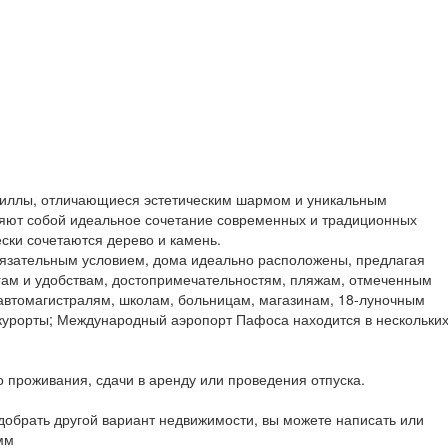
иллы, отличающиеся эстетическим шармом и уникальным
яют собой идеальное сочетание современных и традиционных
ески сочетаются дерево и камень.
бязательным условием, дома идеально расположены, предлагая
угам и удобствам, достопримечательностям, пляжам, отмеченным
 автомагистралям, школам, больницам, магазинам, 18-луночным
 курорты; Международный аэропорт Пафоса находится в нескольки
 проживания, сдачи в аренду или проведения отпуска.
обрать другой вариант недвижимости, вы можете написать или
мм