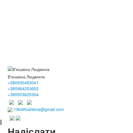
В'юшкіна Людмила
+380930483041
+380984253652
+380503625304
1964Koshkina@gmail.com
€
Надіслати