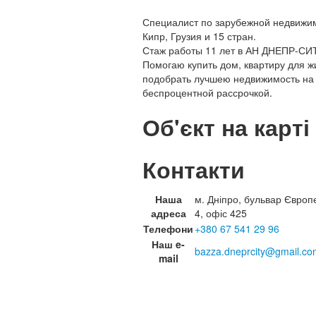
Специалист по зарубежной недвижим
Кипр, Грузия и 15 стран.
Стаж работы 11 лет в АН ДНЕПР-СИ
Помогаю купить дом, квартиру для ж
подобрать лучшею недвижимость на
беспроцентной рассрочкой.
Об'єкт на карті
Контакти
Наша
м. Дніпро, бульвар Європ
адреса
4, офіс 425
Телефони
+380 67 541 29 96
Наш e-
bazza.dneprcity@gmail.co
mail