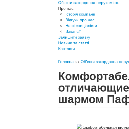
Об'єкти закордонна нерухомість
Про нас
Історія компанії
Відгуки про нас
Наші спеціалісти
Вакансії
Залишити заявку
Новини та статті
Контакти
Головна
>>
Об'єкти закордонна неру
Комфортабе
отличающие
шармом Па