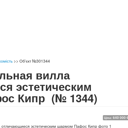
хомість
>>
Об'єкт №301344
льная вилла
ся эстетическим
фос Кипр
(№ 1344)
640 000 
Ціна: