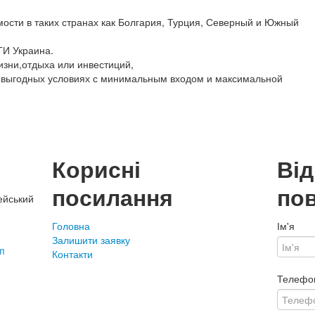
ости в таких странах как Болгария, Турция, Северный и Южный
ТИ Украина.
изни,отдыха или инвестиций,
 выгодных условиях с минимальным входом и максимальной
Корисні
Ві
посилання
по
ейський
Головна
Ім'я
Залишити заявку
m
Контакти
Телефо