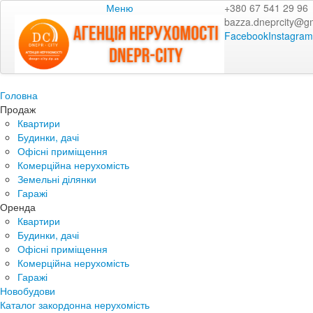
Меню
+380 67 541 29 96
bazza.dneprcity@g
Facebook
Instagram
Головна
Продаж
Квартири
Будинки, дачі
Офісні приміщення
Комерційна нерухомість
Земельні ділянки
Гаражі
Оренда
Квартири
Будинки, дачі
Офісні приміщення
Комерційна нерухомість
Гаражі
Новобудови
Каталог закордонна нерухомість