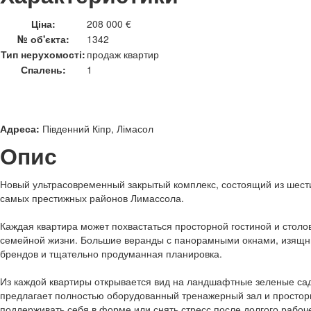
Ціна:
208 000 €
№ об'єкта:
1342
Тип нерухомості:
продаж квартир
Спалень:
1
Адреса:
Південний Кіпр, Лімасол
Опис
Новый ультрасовременный закрытый комплекс, состоящий из шести
самых престижных районов Лимассола.
Каждая квартира может похвастаться просторной гостиной и столо
семейной жизни. Большие веранды с панорамными окнами, изящны
брендов и тщательно продуманная планировка.
Из каждой квартиры открывается вид на ландшафтные зеленые са
предлагает полностью оборудованный тренажерный зал и просторну
поддерживать себя в форме или снять стресс после долгого рабоче