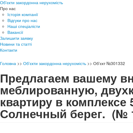
Об'єкти закордонна нерухомість
Про нас
Історія компанії
Відгуки про нас
Наші спеціалісти
Вакансії
Залишити заявку
Новини та статті
Контакти
Головна
>>
Об'єкти закордонна нерухомість
>>
Об'єкт №301332
Предлагаем вашему в
меблированную, двух
квартиру в комплексе 5
Солнечный берег.
(№ 