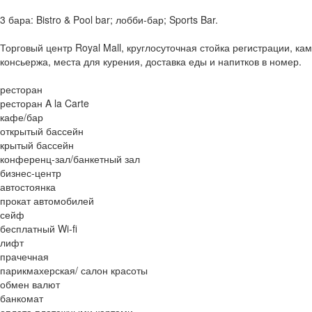
3 бара: Bistro & Pool bar; лобби-бар; Sports Bar.
Торговый центр Royal Mall, круглосуточная стойка регистрации, ка
консьержа, места для курения, доставка еды и напитков в номер.
ресторан
ресторан A la Carte
кафе/бар
открытый бассейн
крытый бассейн
конференц-зал/банкетный зал
бизнес-центр
автостоянка
прокат автомобилей
сейф
бесплатный Wi-fi
лифт
прачечная
парикмахерская/ салон красоты
обмен валют
банкомат
оплата платежными картами