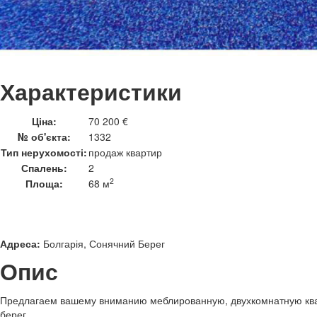
Характеристики
Ціна:
70 200 €
№ об'єкта:
1332
Тип нерухомості:
продаж квартир
Спалень:
2
2
Площа:
68 м
Адреса:
Болгарія, Сонячний Берег
Опис
Предлагаем вашему вниманию меблированную, двухкомнатную ква
берег.