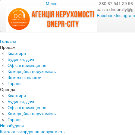
Меню
+380 67 541 29 96
bazza.dneprcity@g
Facebook
Instagram
Головна
Продаж
Квартири
Будинки, дачі
Офісні приміщення
Комерційна нерухомість
Земельні ділянки
Гаражі
Оренда
Квартири
Будинки, дачі
Офісні приміщення
Комерційна нерухомість
Гаражі
Новобудови
Каталог закордонна нерухомість