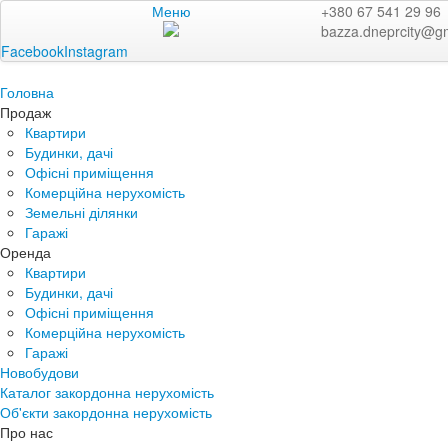
Меню
+380 67 541 29 96
bazza.dneprcity@g
Facebook
Instagram
Головна
Продаж
Квартири
Будинки, дачі
Офісні приміщення
Комерційна нерухомість
Земельні ділянки
Гаражі
Оренда
Квартири
Будинки, дачі
Офісні приміщення
Комерційна нерухомість
Гаражі
Новобудови
Каталог закордонна нерухомість
Об'єкти закордонна нерухомість
Про нас