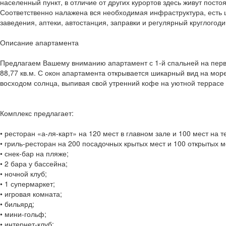
населенный пункт, в отличие от других курортов здесь живут пост
Соответственно налажена вся необходимая инфраструктура, есть ш
заведения, аптеки, автостанция, заправки и регулярный круглогоди
Описание апартамента
Предлагаем Вашему вниманию апартамент с 1-й спальней на пер
88,77 кв.м. С окон апартамента открывается шикарный вид на мор
восходом солнца, выпивая свой утренний кофе на уютной террасе
Комплекс предлагает:
• ресторан «а-ля-карт» на 120 мест в главном зале и 100 мест на 
• гриль-ресторан на 200 посадочных крытых мест и 100 открытых м
• снек-бар на пляже;
• 2 бара у бассейна;
• ночной клуб;
• 1 супермаркет;
• игровая комната;
• бильярд;
• мини-гольф;
• интернет-клуб;