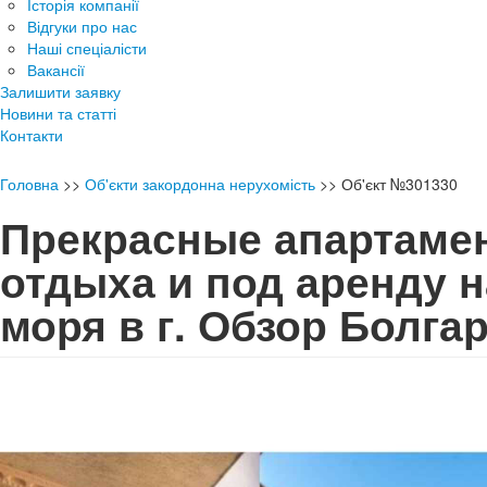
Історія компанії
Відгуки про нас
Наші спеціалісти
Вакансії
Залишити заявку
Новини та статті
Контакти
Головна
>>
Об'єкти закордонна нерухомість
>>
Об'єкт №301330
Прекрасные апартаме
отдыха и под аренду н
моря в г. Обзор Болг