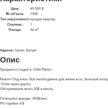
Ціна:
45 500 $
№ об'єкта:
1326
Тип нерухомості:
продаж квартир
Спалень:
1
2
Площа:
34 м
Адреса:
Грузія, Батумі
Опис
Продается студия в «Orbi Plaza»
Ремонт Под ключ. Всё необходимое для жизни есть, большой холо
.Пляж через дорогу.
Обслуживание всего 20$ в месяц
Потенциал аренды: 300$/мес.
9% годовых в $