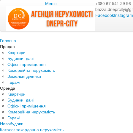
Меню
+380 67 541 29 96
bazza.dneprcity@g
Facebook
Instagram
Головна
Продаж
Квартири
Будинки, дачі
Офісні приміщення
Комерційна нерухомість
Земельні ділянки
Гаражі
Оренда
Квартири
Будинки, дачі
Офісні приміщення
Комерційна нерухомість
Гаражі
Новобудови
Каталог закордонна нерухомість