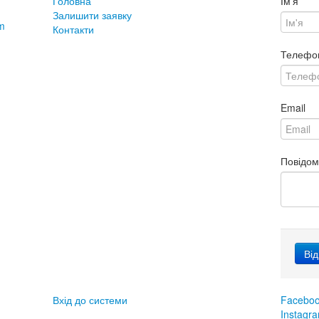
Головна
Ім'я
Залишити заявку
m
Контакти
Телефо
Email
Повідо
Вхід до системи
Facebo
Instagr