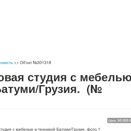
хомість
>>
Об'єкт №301318
овая студия с мебель
Батуми/Грузия.
(№
50 000 
Ціна: