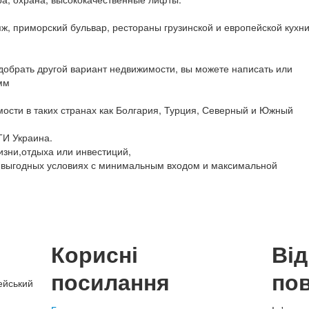
, приморский бульвар, рестораны грузинской и европейской кухни
обрать другой вариант недвижимости, вы можете написать или
мм
ости в таких странах как Болгария, Турция, Северный и Южный
ТИ Украина.
изни,отдыха или инвестиций,
 выгодных условиях с минимальным входом и максимальной
Корисні
Ві
посилання
по
ейський