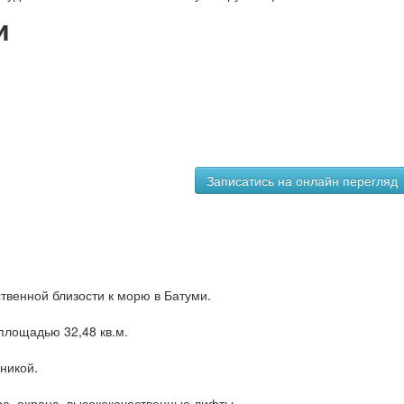
и
ственной близости к морю в Батуми.
площадью 32,48 кв.м.
никой.
ра, охрана, высококачественные лифты.