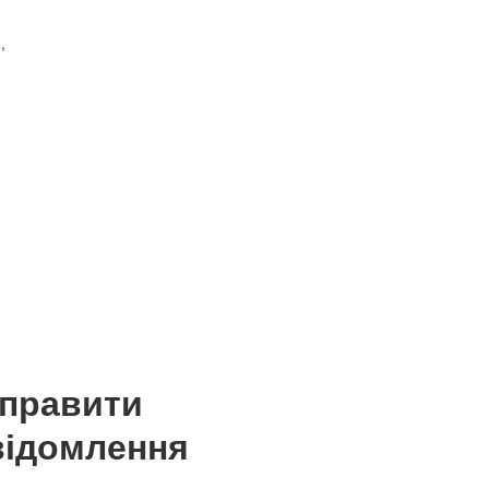
,
дправити
відомлення