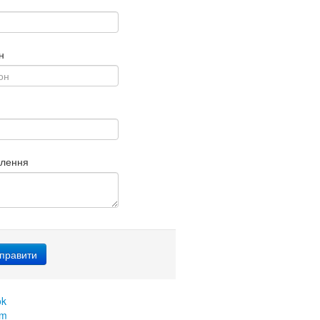
н
млення
ok
am