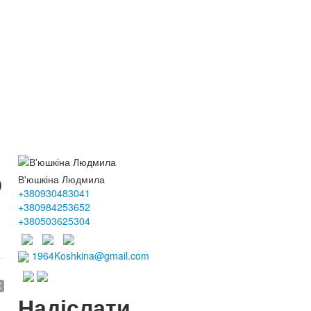
ю
В'юшкіна Людмила
+380930483041
+380984253652
+380503625304
1964Koshkina@gmail.com
€
Надіслати