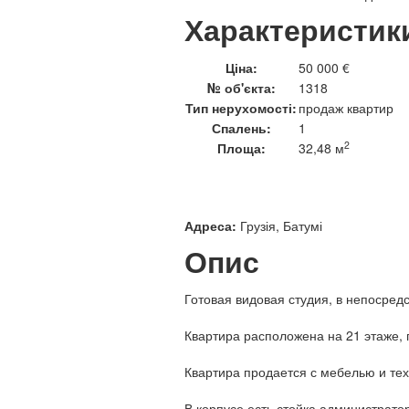
Характеристик
Ціна:
50 000 €
№ об'єкта:
1318
Тип нерухомості:
продаж квартир
Спалень:
1
2
Площа:
32,48 м
Адреса:
Грузія, Батумі
Опис
Готовая видовая студия, в непосред
Квартира расположена на 21 этаже, 
Квартира продается с мебелью и тех
В корпусе есть стойка администрато