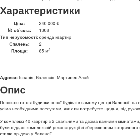
Характеристики
Ціна:
240 000 €
№ об'єкта:
1308
Тип нерухомості:
оренда квартир
Спалень:
2
2
Площа:
85 м
Адреса:
Іспанія, Валенсія, Мартинес Алой
Опис
Повністю готові будинки нової будівлі в самому центрі Валенсії, на 
усіма необхідними послугами, яких ви потребуєте щодня, під рукою
У комплексі 40 квартир з 2 спальнями та двома ванними кімнатам
були піддані комплексній реконструкції зі збереженням історичного 
стилю ар-деко у Валенсії.