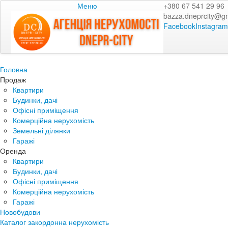
Меню
+380 67 541 29 96
bazza.dneprcity@g
Facebook
Instagram
Головна
Продаж
Квартири
Будинки, дачі
Офісні приміщення
Комерційна нерухомість
Земельні ділянки
Гаражі
Оренда
Квартири
Будинки, дачі
Офісні приміщення
Комерційна нерухомість
Гаражі
Новобудови
Каталог закордонна нерухомість