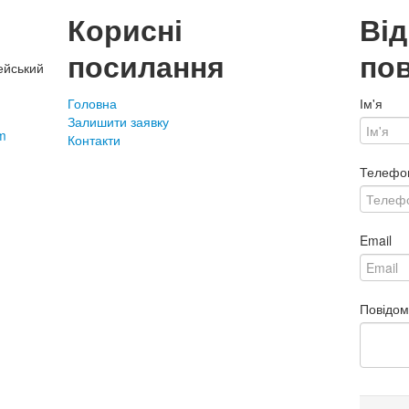
Корисні
Ві
посилання
по
ейський
Головна
Ім'я
Залишити заявку
m
Контакти
Телефо
Email
Повідо