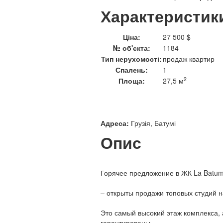
Характеристик
Ціна:
27 500 $
№ об'єкта:
1184
Тип нерухомості:
продаж квартир
Спалень:
1
2
Площа:
27,5 м
Адреса:
Грузія, Батумі
Опис
Горячее предложение в ЖК La Batumi
– открыты продажи топовых студий н
Это самый высокий этаж комплекса,
гарантированы