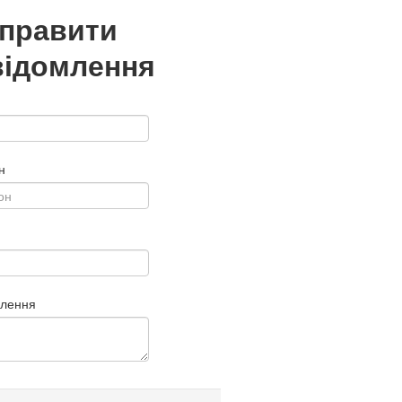
дправити
відомлення
н
млення