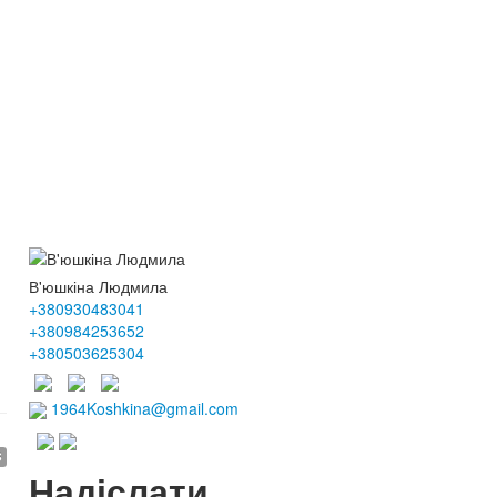
В'юшкіна Людмила
+380930483041
+380984253652
+380503625304
1964Koshkina@gmail.com
$
Надіслати