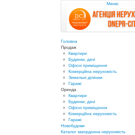
Меню
Головна
Продаж
Квартири
Будинки, дачі
Офісні приміщення
Комерційна нерухомість
Земельні ділянки
Гаражі
Оренда
Квартири
Будинки, дачі
Офісні приміщення
Комерційна нерухомість
Гаражі
Новобудови
Каталог закордонна нерухомість