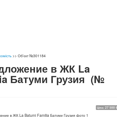
хомість
>>
Об'єкт №301184
дложение в ЖК La
lia Батуми Грузия
(№
27 500 
Ціна: