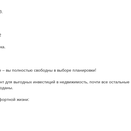
3.
2
ка.
е – вы полностью свободны в выборе планировки!
ант для выгодных инвестиций в недвижимость, почти все остальные
роданы.
фортной жизни: