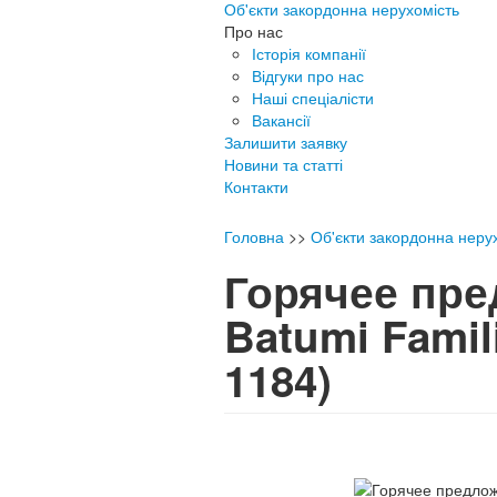
Об'єкти закордонна нерухомість
Про нас
Історія компанії
Відгуки про нас
Наші спеціалісти
Вакансії
Залишити заявку
Новини та статті
Контакти
Головна
>>
Об'єкти закордонна неру
Горячее пре
Batumi Fami
1184)