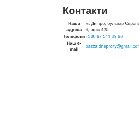
Контакти
Наша
м. Дніпро, бульвар Європ
адреса
4, офіс 425
Телефони
+380 67 541 29 96
Наш e-
bazza.dneprcity@gmail.co
mail