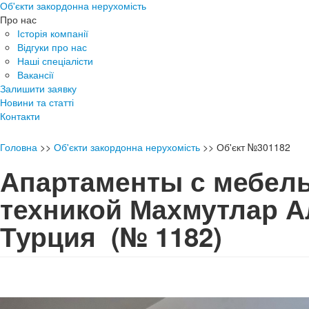
Об'єкти закордонна нерухомість
Про нас
Історія компанії
Відгуки про нас
Наші спеціалісти
Вакансії
Залишити заявку
Новини та статті
Контакти
Головна
>>
Об'єкти закордонна нерухомість
>>
Об'єкт №301182
Апартаменты с мебел
техникой Махмутлар А
Турция
(№ 1182)