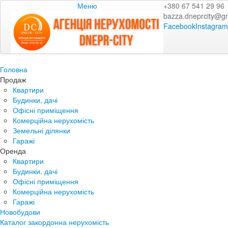
Меню
+380 67 541 29 96
bazza.dneprcity@g
Facebook
Instagram
Головна
Продаж
Квартири
Будинки, дачі
Офісні приміщення
Комерційна нерухомість
Земельні ділянки
Гаражі
Оренда
Квартири
Будинки, дачі
Офісні приміщення
Комерційна нерухомість
Гаражі
Новобудови
Каталог закордонна нерухомість