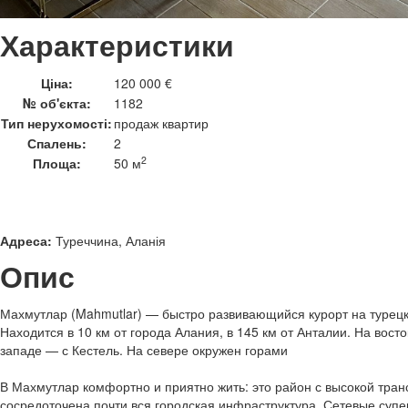
Характеристики
Ціна:
120 000 €
№ об'єкта:
1182
Тип нерухомості:
продаж квартир
Спалень:
2
2
Площа:
50 м
Адреса:
Туреччина, Аланія
Опис
Махмутлар (Mahmutlar) — быстро развивающийся курорт на турец
Находится в 10 км от города Алания, в 145 км от Анталии. На вост
западе — с Кестель. На севере окружен горами
В Махмутлар комфортно и приятно жить: это район с высокой тран
сосредоточена почти вся городская инфраструктура. Сетевые супе