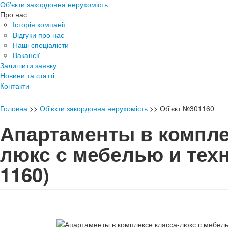
Об'єкти закордонна нерухомість
Про нас
Історія компанії
Відгуки про нас
Наші спеціалісти
Вакансії
Залишити заявку
Новини та статті
Контакти
Головна
>>
Об'єкти закордонна нерухомість
>>
Об'єкт №301160
Апартаменты в компле
люкс с мебелью и тех
1160)