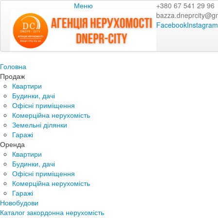
Меню
+380 67 541 29 96
bazza.dneprcity@g
Facebook
Instagram
Головна
Продаж
Квартири
Будинки, дачі
Офісні приміщення
Комерційна нерухомість
Земельні ділянки
Гаражі
Оренда
Квартири
Будинки, дачі
Офісні приміщення
Комерційна нерухомість
Гаражі
Новобудови
Каталог закордонна нерухомість