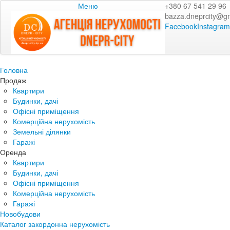
Меню
+380 67 541 29 96
bazza.dneprcity@g
Facebook
Instagram
Головна
Продаж
Квартири
Будинки, дачі
Офісні приміщення
Комерційна нерухомість
Земельні ділянки
Гаражі
Оренда
Квартири
Будинки, дачі
Офісні приміщення
Комерційна нерухомість
Гаражі
Новобудови
Каталог закордонна нерухомість