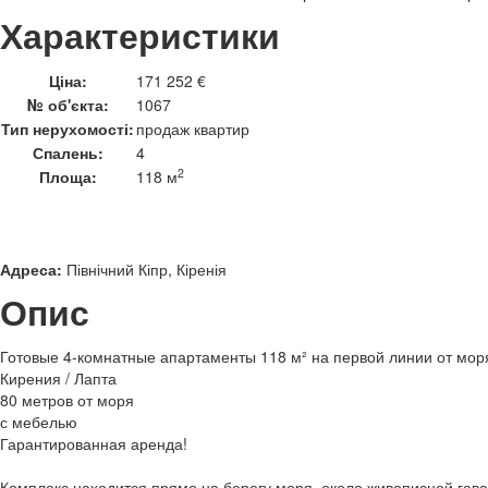
Характеристики
Ціна:
171 252 €
№ об'єкта:
1067
Тип нерухомості:
продаж квартир
Спалень:
4
2
Площа:
118 м
Адреса:
Північний Кіпр, Кіренія
Опис
Готовые 4-комнатные апартаменты 118 м² на первой линии от мор
Кирения / Лапта
80 метров от моря
с мебелью
Гарантированная аренда!
Комплекс находится прямо на берегу моря, около живописной гав