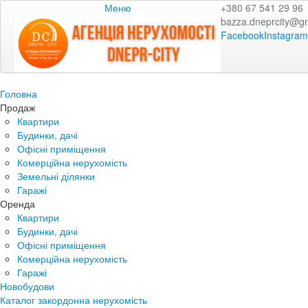
Меню
+380 67 541 29 96
bazza.dneprcity@g
Facebook
Instagram
Головна
Продаж
Квартири
Будинки, дачі
Офісні приміщення
Комерційна нерухомість
Земельні ділянки
Гаражі
Оренда
Квартири
Будинки, дачі
Офісні приміщення
Комерційна нерухомість
Гаражі
Новобудови
Каталог закордонна нерухомість