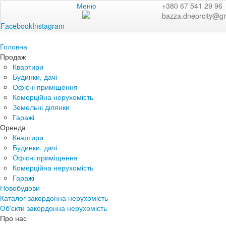
Меню
+380 67 541 29 96
bazza.dneprcity@g
Facebook
Instagram
Головна
Продаж
Квартири
Будинки, дачі
Офісні приміщення
Комерційна нерухомість
Земельні ділянки
Гаражі
Оренда
Квартири
Будинки, дачі
Офісні приміщення
Комерційна нерухомість
Гаражі
Новобудови
Каталог закордонна нерухомість
Об'єкти закордонна нерухомість
Про нас