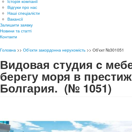
Історія компанії
Відгуки про нас
Наші спеціалісти
Вакансії
Залишити заявку
Новини та статті
Контакти
Головна
>>
Об'єкти закордонна нерухомість
>>
Об'єкт №301051
Видовая студия c меб
берегу моря в прести
Болгария.
(№ 1051)