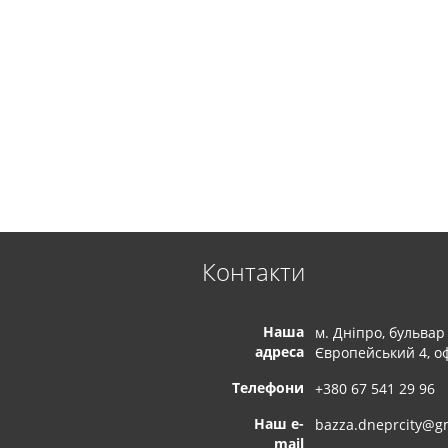
Контакти
Наша
м. Дніпро, бульвар
адреса
Європейський 4, оф
Телефони
+380 67 541 29 96
Наш e-
bazza.dneprcity@g
mail