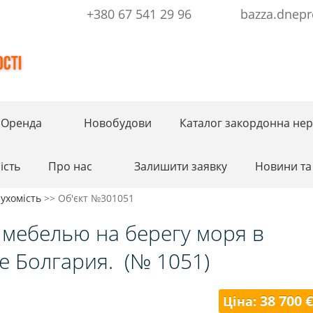
+380 67 541 29 96
bazza.dnepr
Оренда
Новобудови
Каталог закордонна нер
ість
Про нас
Залишити заявку
Новини та 
ухомість
>>
Об'єкт №301051
 мебелью на берегу моря в
е Болгария.
(№ 1051)
38 700 €
Ціна: