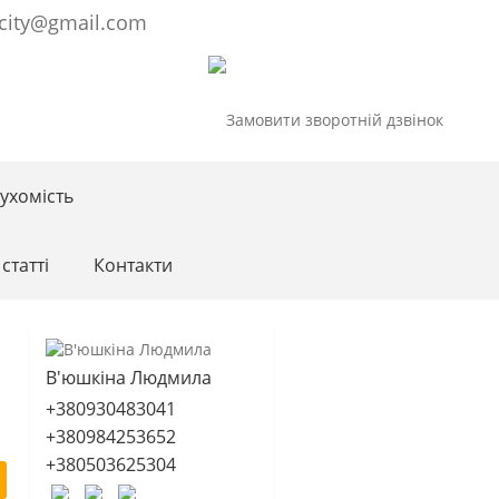
city@gmail.com
ухомість
статті
Контакти
В'юшкіна Людмила
+380930483041
+380984253652
+380503625304