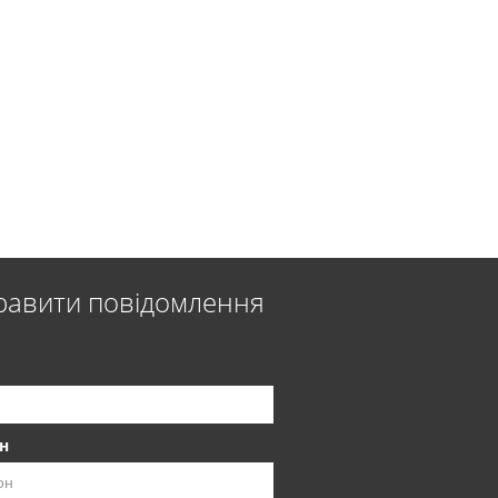
равити повідомлення
н