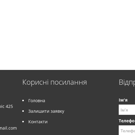
Корисні посилання
Відп
Ім'я
Головна
іс 425
Залишити заявку
Телефо
Контакти
mail.com