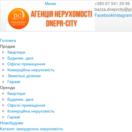
Меню
+380 67 541 29 96
bazza.dneprcity@g
Facebook
Instagram
Головна
Продаж
Квартири
Будинки, дачі
Офісні приміщення
Комерційна нерухомість
Земельні ділянки
Гаражі
Оренда
Квартири
Будинки, дачі
Офісні приміщення
Комерційна нерухомість
Гаражі
Новобудови
Каталог закордонна нерухомість