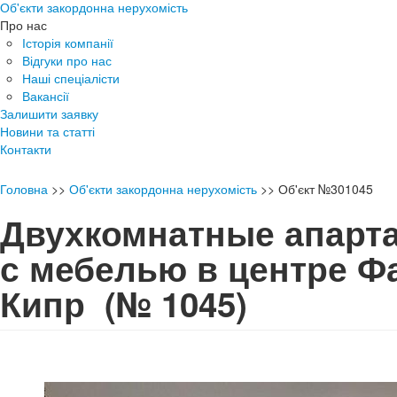
Об'єкти закордонна нерухомість
Про нас
Історія компанії
Відгуки про нас
Наші спеціалісти
Вакансії
Залишити заявку
Новини та статті
Контакти
Головна
>>
Об'єкти закордонна нерухомість
>>
Об'єкт №301045
Двухкомнатные апарт
с мебелью в центре Ф
Кипр
(№ 1045)