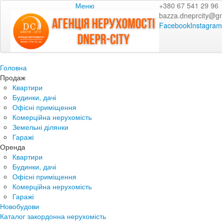
Меню
+380 67 541 29 96
bazza.dneprcity@g
Facebook
Instagram
Головна
Продаж
Квартири
Будинки, дачі
Офісні приміщення
Комерційна нерухомість
Земельні ділянки
Гаражі
Оренда
Квартири
Будинки, дачі
Офісні приміщення
Комерційна нерухомість
Гаражі
Новобудови
Каталог закордонна нерухомість