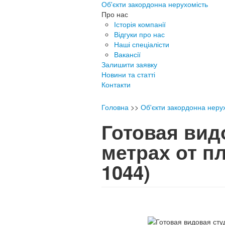
Об'єкти закордонна нерухомість
Про нас
Історія компанії
Відгуки про нас
Наші спеціалісти
Вакансії
Залишити заявку
Новини та статті
Контакти
Головна
>>
Об'єкти закордонна неру
Готовая вид
метрах от п
1044)