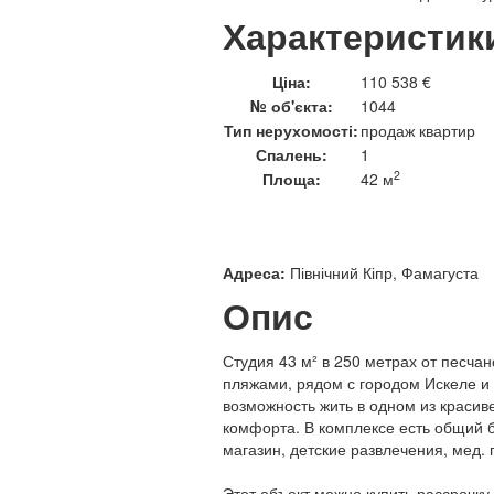
Характеристик
Ціна:
110 538 €
№ об'єкта:
1044
Тип нерухомості:
продаж квартир
Спалень:
1
2
Площа:
42 м
Адреса:
Північний Кіпр, Фамагуста
Опис
Студия 43 м² в 250 метрах от песча
пляжами, рядом с городом Искеле и н
возможность жить в одном из красив
комфорта. В комплексе есть общий б
магазин, детские развлечения, мед. п
Этот объект можно купить рассрочку