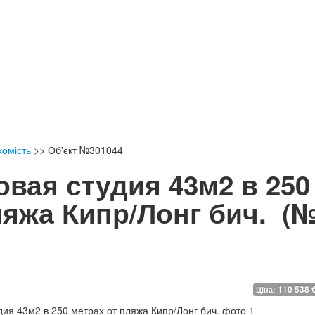
хомість
>>
Об'єкт №301044
овая студия 43м2 в 250
ляжа Кипр/Лонг бич.
(
110 538 
Ціна: