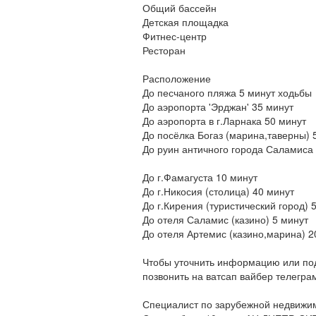
Общий бассейн
Детская площадка
Фитнес-центр
Ресторан
Расположение
До песчаного пляжа 5 минут ходьбы
До аэропорта 'Эрджан' 35 минут
До аэропорта в г.Ларнака 50 минут
До посёлка Богаз (марина,таверны) 
До руин античного города Саламиса
До г.Фамагуста 10 минут
До г.Никосия (столица) 40 минут
До г.Кирения (туристический город) 
До отеля Саламис (казино) 5 минут
До отеля Артемис (казино,марина) 2
Чтобы уточнить информацию или под
позвонить на ватсап вайбер телегра
Специалист по зарубежной недвижимо