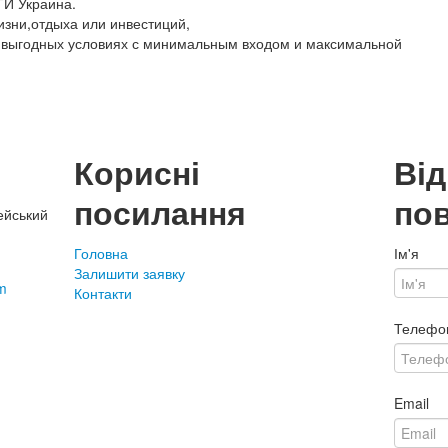
ТИ Украина.
изни,отдыха или инвестиций,
 выгодных условиях с минимальным входом и максимальной
Корисні
Ві
посилання
по
ейський
Головна
Ім'я
Залишити заявку
m
Контакти
Телефо
Email