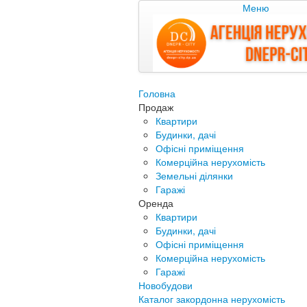
Меню
Головна
Продаж
Квартири
Будинки, дачі
Офісні приміщення
Комерційна нерухомість
Земельні ділянки
Гаражі
Оренда
Квартири
Будинки, дачі
Офісні приміщення
Комерційна нерухомість
Гаражі
Новобудови
Каталог закордонна нерухомість