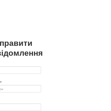
дправити
відомлення
н