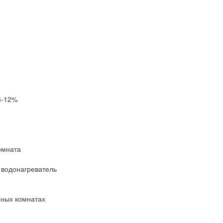
6-12%
омната
 водонагреватель
нных комнатах