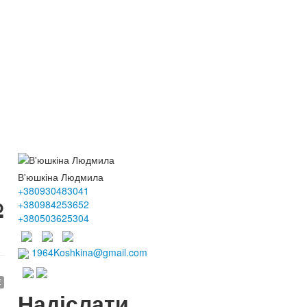
В'юшкіна Людмила
+380930483041
№
+380984253652
+380503625304
1964Koshkina@gmail.com
€
Надіслати