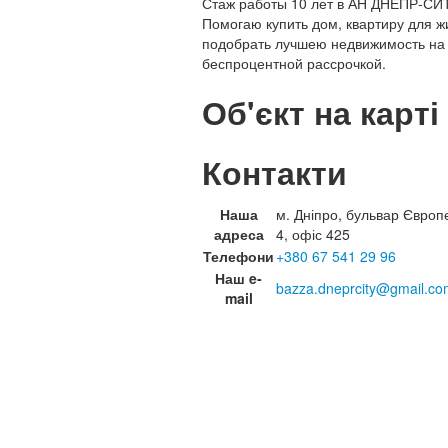
Стаж работы 10 лет в АН ДНЕПР-СИ
Помогаю купить дом, квартиру для ж
подобрать лучшею недвижимость на
беспроцентной рассрочкой.
Об'єкт на карті
Контакти
Наша
м. Дніпро, бульвар Європ
адреса
4, офіс 425
Телефони
+380 67 541 29 96
Наш e-
bazza.dneprcity@gmail.co
mail