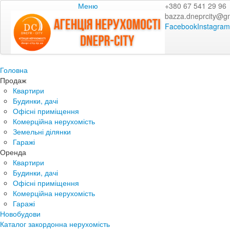
Меню
+380 67 541 29 96
bazza.dneprcity@g
Facebook
Instagram
Головна
Продаж
Квартири
Будинки, дачі
Офісні приміщення
Комерційна нерухомість
Земельні ділянки
Гаражі
Оренда
Квартири
Будинки, дачі
Офісні приміщення
Комерційна нерухомість
Гаражі
Новобудови
Каталог закордонна нерухомість