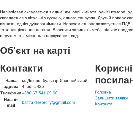
Напівпідвал складається з однієї душової кімнати, однієї комори, о
складається з вітальні з кухнею, одного санвузла. Другий поверх скл
кімнати, однієї душової кімнати. Нерухомість оподатковується ПДВ.
та кондиціювання повітря. Власники залишать меблі під час продаж
нерухомість: місце для паркування, сад.
Об'єкт на карті
Контакти
Корисні
посила
Наша
м. Дніпро, бульвар Європейський
адреса
4, офіс 425
Головна
Телефони
+380 67 541 29 96
Залишити заявку
Наш e-
bazza.dneprcity@gmail.com
Контакти
mail