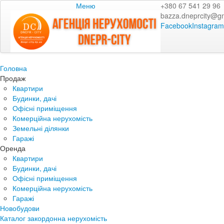
Меню
+380 67 541 29 96
bazza.dneprcity@g
Facebook
Instagram
Головна
Продаж
Квартири
Будинки, дачі
Офісні приміщення
Комерційна нерухомість
Земельні ділянки
Гаражі
Оренда
Квартири
Будинки, дачі
Офісні приміщення
Комерційна нерухомість
Гаражі
Новобудови
Каталог закордонна нерухомість