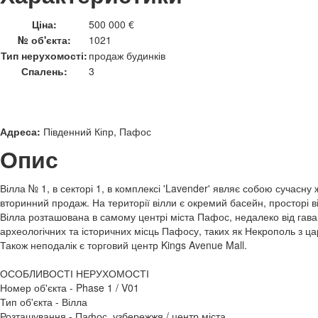
Ціна:
500 000 €
№ об'єкта:
1021
Тип нерухомості:
продаж будинків
Спалень:
3
Адреса:
Південний Кіпр, Пафос
Опис
Вілла № 1, в секторі 1, в комплексі 'Lavender' являє собою сучасну 
вторинний продаж. На території вілли є окремий басейн, просторі в
Вілла розташована в самому центрі міста Пафос, недалеко від гаван
археологічних та історичних місць Пафосу, таких як Некрополь з ц
Також неподалік є торговий центр Kings Avenue Mall.
ОСОБЛИВОСТІ НЕРУХОМОСТІ
Номер об'єкта - Phase 1 / V01
Тип об'єкта - Вілла
Розташування - Пафос, узбережжя / центр міста