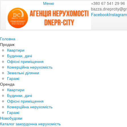
Меню
+380 67 541 29 96
bazza.dneprcity@g
Facebook
Instagram
Головна
Продаж
Квартири
Будинки, дачі
Офісні приміщення
Комерційна нерухомість
Земельні ділянки
Гаражі
Оренда
Квартири
Будинки, дачі
Офісні приміщення
Комерційна нерухомість
Гаражі
Новобудови
Каталог закордонна нерухомість