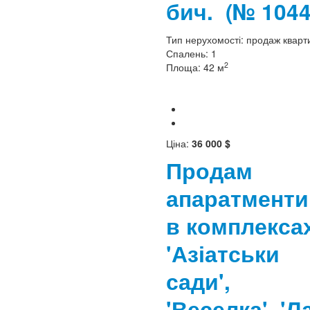
бич.
(№ 1044
Тип нерухомості:
продаж кварт
Спалень:
1
2
Площа:
42 м
Ціна:
36 000 $
Продам
апаратменти
в комплекса
'Азіатськи
сади',
'Веселка', 'Л