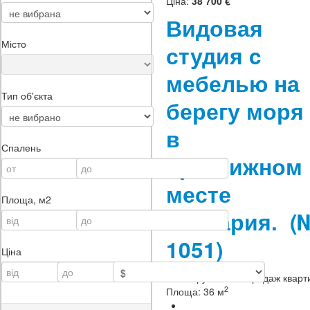
Ціна:
38 700 €
Видовая
Місто
студия c
мебелью на
Тип об'єкта
берегу моря
в
Спалень
престижном
месте
Площа, м2
Болгария.
(
1051)
Ціна
Тип нерухомості:
продаж кварт
2
Площа:
36 м