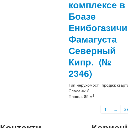
комплексе в
Боазе
Енибогазичи
Фамагуста
Северный
Кипр.
(№
2346)
Тип нерухомості:
продаж кварт
Спалень:
2
2
Площа:
85 м
1
...
2
Контакти
Корисні