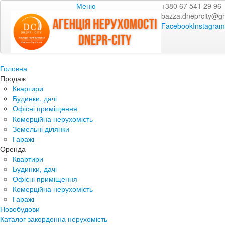
Меню
+380 67 541 29 96
bazza.dneprcity@g
Facebook
Instagram
Головна
Продаж
Квартири
Будинки, дачі
Офісні приміщення
Комерційна нерухомість
Земельні ділянки
Гаражі
Оренда
Квартири
Будинки, дачі
Офісні приміщення
Комерційна нерухомість
Гаражі
Новобудови
Каталог закордонна нерухомість