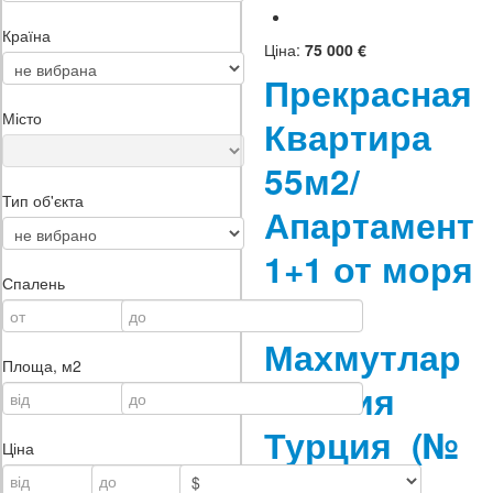
Країна
Ціна:
75 000 €
Прекрасная
Місто
Квартира
55м2/
Тип об'єкта
Апартамент
1+1 от моря
Спалень
350м
Махмутлар
Площа, м2
Алания
Турция
(№
Ціна
2428)