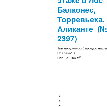
этаже в Лос
Балконес,
Торревьеха,
Аликанте
(
2397)
Тип нерухомості:
продаж кварт
Спалень:
3
2
Площа:
104 м