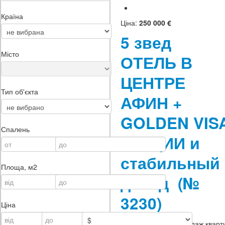
Країна
Ціна:
250 000 €
5 звед
Місто
ОТЕЛЬ В
ЦЕНТРЕ
Тип об'єкта
АФИН +
GOLDEN VIS
Спалень
ГРЕЦИИ и
стабильный
Площа, м2
доход
(№
3230)
Ціна
Тип нерухомості:
продаж кварт