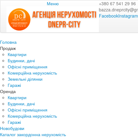
Меню
+380 67 541 29 96
bazza.dneprcity@g
Facebook
Instagram
Головна
Продаж
Квартири
Будинки, дачі
Офісні приміщення
Комерційна нерухомість
Земельні ділянки
Гаражі
Оренда
Квартири
Будинки, дачі
Офісні приміщення
Комерційна нерухомість
Гаражі
Новобудови
Каталог закордонна нерухомість