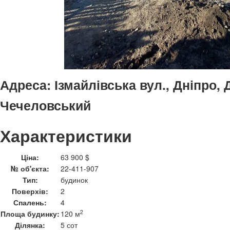
Адреса:
Ізмайлівська вул., Дніпро,
Чечеловський
Характеристики
Ціна:
63 900 $
№ об'єкта:
22-411-907
Тип:
будинок
Поверхів:
2
Спалень:
4
2
Площа будинку:
120 м
Ділянка:
5 сот