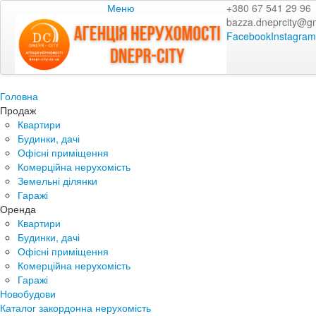
Меню
+380 67 541 29 96
bazza.dneprcity@g
Facebook
Instagram
Головна
Продаж
Квартири
Будинки, дачі
Офісні приміщення
Комерційна нерухомість
Земельні ділянки
Гаражі
Оренда
Квартири
Будинки, дачі
Офісні приміщення
Комерційна нерухомість
Гаражі
Новобудови
Каталог закордонна нерухомість