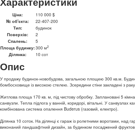
Характеристики
Ціна:
110 000 $
№ об'єкта:
22-407-200
Тип:
будинок
Поверхів:
2
Спалень:
5
2
Площа будинку:
300 м
Ділянка:
10 сот
Опис
У продажу будинок-новобудова, загальною площею 300 кв.м. Будин
бомбосховище із високою стелею. Зсередини стіни закладені з раку
Житлова площа 170 кв. м, під чистову обробку. Заплановані 5 кімнат
санвузли. Тепла підлога у ванній, коридорі, вітальні. У санвузлах к
комбінована система опалення Buderus (газовий, електро).
Ділянка 10 соток. На ділянці є гараж із ролетними воротами, над га
виконаний ландшафтний дизайн, за будинком посаджений фруктов