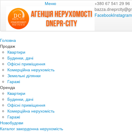
Меню
+380 67 541 29 96
bazza.dneprcity@g
Facebook
Instagram
Головна
Продаж
Квартири
Будинки, дачі
Офісні приміщення
Комерційна нерухомість
Земельні ділянки
Гаражі
Оренда
Квартири
Будинки, дачі
Офісні приміщення
Комерційна нерухомість
Гаражі
Новобудови
Каталог закордонна нерухомість