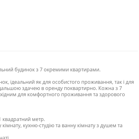
льний будинок з 7 окремими квартирами.
ок, ідеальний як для особистого проживання, так і для
одальшою здачею в оренду поквартирно. Кожна з 7
бхідним для комфортного проживання та здорового
1 квадратний метр.
кімнату, кухню-студію та ванну кімнату з душем та
наті