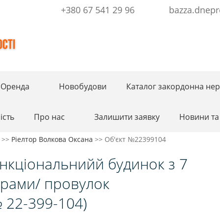
+380 67 541 29 96
bazza.dnepr
Оренда
Новобудови
Каталог закордонна нер
ість
Про нас
Залишити заявку
Новини та 
>>
Ріелтор Волкова Оксана
>>
Об'єкт №22399104
нкціональнийй будинок з 7
рами/ провулок
 22-399-104)