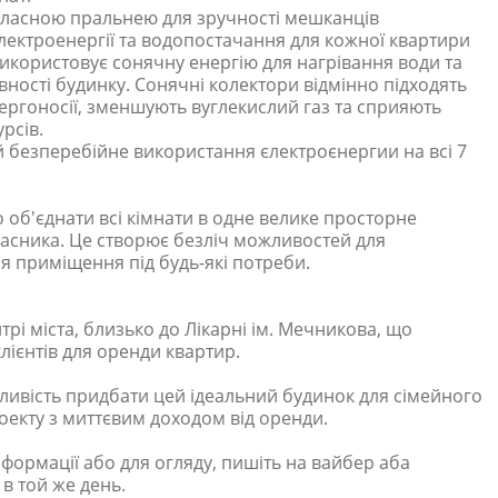
власною пральнею для зручності мешканців
електроенергії та водопостачання для кожної квартири
икористовує сонячну енергію для нагрівання води та
ності будинку. Сонячні колектори відмінно підходять
ергоносії, зменшують вуглекислий газ та сприяють
рсів.
 безперебійне використання єлектроєнергии на всі 7
 об'єднати всі кімнати в одне велике просторне
сника. Це створює безліч можливостей для
ня приміщення під будь-які потреби.
рі міста, близько до Лікарні ім. Мечникова, що
лієнтів для оренди квартир.
ливість придбати цей ідеальний будинок для сімейного
оекту з миттєвим доходом від оренди.
формації або для огляду, пишіть на вайбер аба
в той же день.