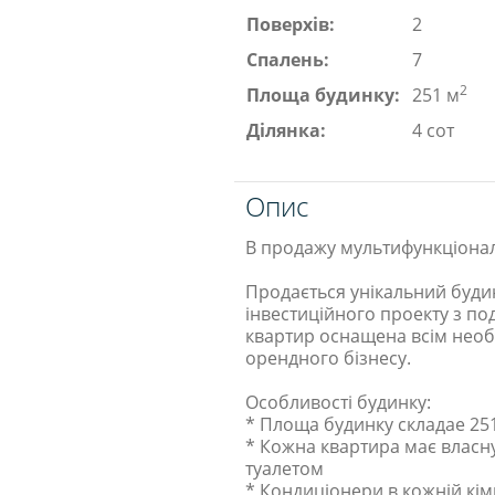
Поверхів:
2
Спалень:
7
2
Площа будинку:
251 м
Ділянка:
4 сот
Опис
В продажу мультифункціона
Продається унікальний будин
інвестиційного проекту з п
квартир оснащена всім нео
орендного бізнесу.
Особливості будинку:
* Площа будинку складае 25
* Кожна квартира має власну 
туалетом
* Кондиціонери в кожній кім