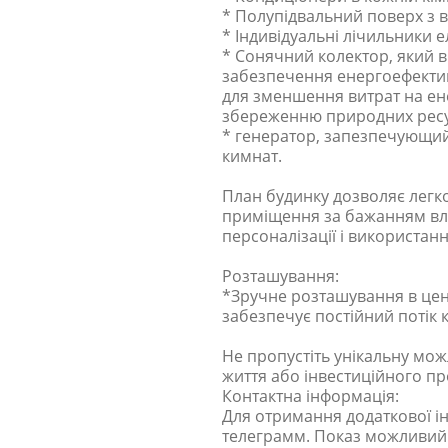
* Полупідвальний поверх з 
* Індивідуальні лічильники 
* Сонячний колектор, який в
забезпечення енергоефектив
для зменшення витрат на ен
збереженню природних ресу
* генератор, запезпечующий
кимнат.
План будинку дозволяє легко
приміщення за бажанням вла
персоналізації і використан
Розташування:
*Зручне розташування в цент
забезпечує постійний потік к
Не пропустіть унікальну мож
життя або інвестиційного пр
Контактна інформація:
Для отримання додаткової ін
телеграмм. Показ можливий 