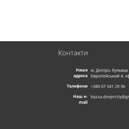
Контакти
Наша
м. Дніпро, бульвар
адреса
Європейський 4, оф
Телефони
+380 67 541 29 96
Наш e-
bazza.dneprcity@g
mail