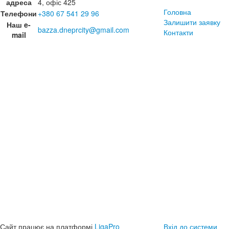
адреса
4, офіс 425
Головна
Телефони
+380 67 541 29 96
Залишити заявку
Наш e-
bazza.dneprcity@gmail.com
Контакти
mail
Сайт працює на платформі
LigaPro
Вхід до системи